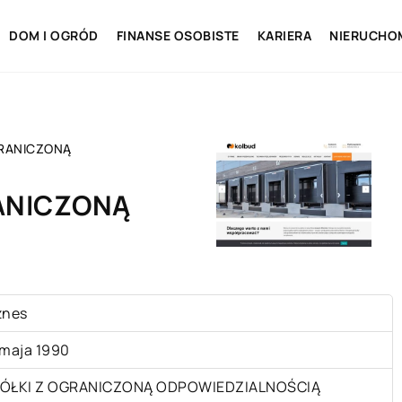
DOM I OGRÓD
FINANSE OSOBISTE
KARIERA
NIERUCHO
RANICZONĄ
ANICZONĄ
znes
 maja 1990
ÓŁKI Z OGRANICZONĄ ODPOWIEDZIALNOŚCIĄ