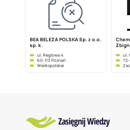
BEA BELEZA POLSKA Sp. z o.o.
Chemi
sp. k.
Zbign
ul. Reglowa 4
ul.
60-113 Poznań
72
Wielkopolskie
Za