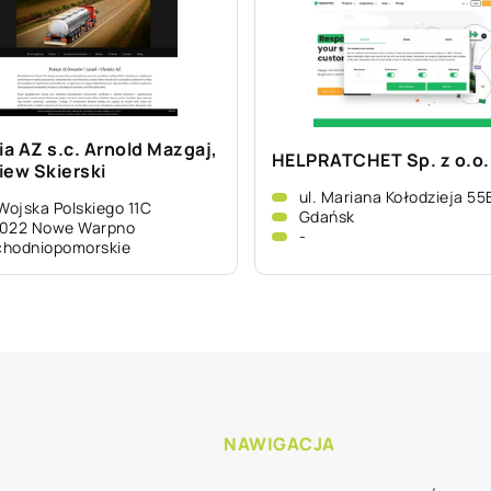
a AZ s.c. Arnold Mazgaj,
HELPRATCHET Sp. z o.o.
iew Skierski
ul. Mariana Kołodzieja 55
 Wojska Polskiego 11C
Gdańsk
-022 Nowe Warpno
-
chodniopomorskie
NAWIGACJA