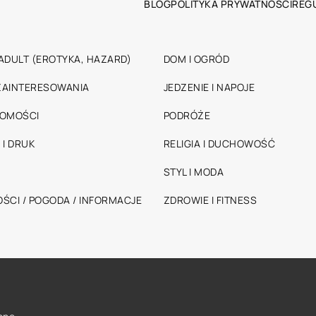
BLOG
POLITYKA PRYWATNOŚCI
REG
ADULT (EROTYKA, HAZARD)
DOM I OGRÓD
 ZAINTERESOWANIA
JEDZENIE I NAPOJE
HOMOŚCI
PODRÓŻE
 I DRUK
RELIGIA I DUCHOWOŚĆ
STYL I MODA
ŚCI / POGODA / INFORMACJE
ZDROWIE I FITNESS