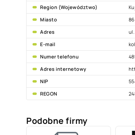
Region (Województwo)
Ku
Miasto
86
Adres
ul
E-mail
ko
Numer telefonu
48
Adres internetowy
ht
NIP
55
REGON
24
Podobne firmy