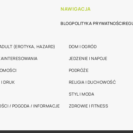
NAWIGACJA
BLOG
POLITYKA PRYWATNOŚCI
REG
ADULT (EROTYKA, HAZARD)
DOM I OGRÓD
 ZAINTERESOWANIA
JEDZENIE I NAPOJE
HOMOŚCI
PODRÓŻE
 I DRUK
RELIGIA I DUCHOWOŚĆ
STYL I MODA
ŚCI / POGODA / INFORMACJE
ZDROWIE I FITNESS