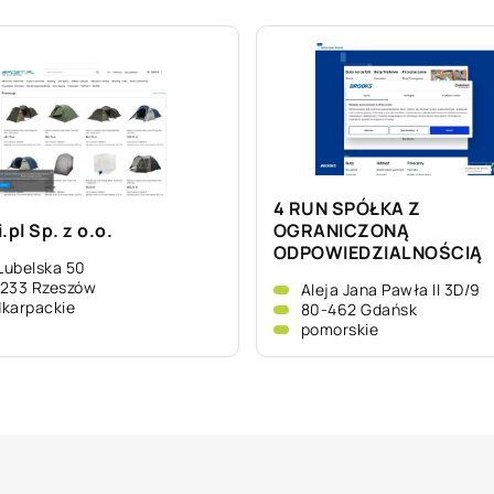
4 RUN SPÓŁKA Z
.pl Sp. z o.o.
OGRANICZONĄ
ODPOWIEDZIALNOŚCIĄ
 Lubelska 50
-233 Rzeszów
Aleja Jana Pawła II 3D/9
karpackie
80-462 Gdańsk
pomorskie