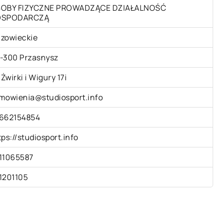
OBY FIZYCZNE PROWADZĄCE DZIAŁALNOŚĆ
OSPODARCZĄ
zowieckie
-300 Przasnysz
 Żwirki i Wigury 17i
mowienia@studiosport.info
662154854
tps://studiosport.info
11065587
1201105