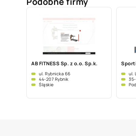
Podobne firmy
AB FITNESS Sp. z o.o. Sp.k.
Sporti
ul. Rybnicka 66
ul.
44-207 Rybnik
35
Śląskie
Pod