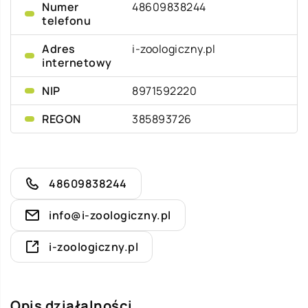
Numer
48609838244
telefonu
Adres
i-zoologiczny.pl
internetowy
NIP
8971592220
REGON
385893726
48609838244
info@i-zoologiczny.pl
i-zoologiczny.pl
Opis działalności