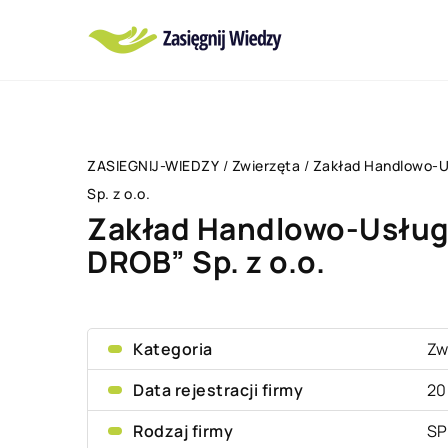
ZASIEGNIJ-WIEDZY
/
Zwierzęta
/
Zakład Handlowo-
Sp. z o.o.
Zakład Handlowo-Usłu
DROB” Sp. z o.o.
Kategoria
Zw
Data rejestracji firmy
20
Rodzaj firmy
SP