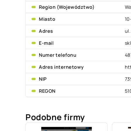
Region (Województwo)
Wa
Miasto
10
Adres
ul
E-mail
sk
Numer telefonu
48
Adres internetowy
ht
NIP
73
REGON
51
Podobne firmy