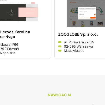
 Heroes Karolina
ZOOGLOBE Sp. z o.o.
ka-Nyga
ul. Puławska 77/U5
skowa 1/66
02-595 Warszawa
-792 Poznań
Mazowieckie
lkopolskie
NAWIGACJA