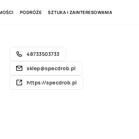
MOŚCI
PODRÓŻE
SZTUKA I ZAINTERESOWANIA
48733503733
sklep@specdrob.pl
https://specdrob.pl