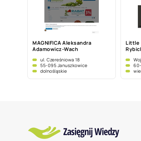
MAGNIFICA Aleksandra
Little
Adamowicz-Wach
Rybic
ul. Czereśniowa 18
Woj
55-095 Januszkowice
60
dolnośląskie
wie