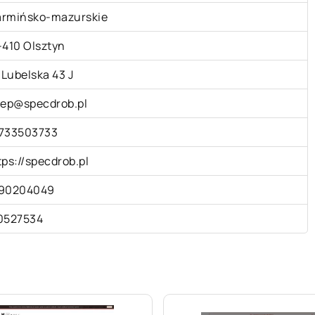
rmińsko-mazurskie
-410 Olsztyn
. Lubelska 43 J
lep@specdrob.pl
733503733
tps://specdrob.pl
90204049
0527534