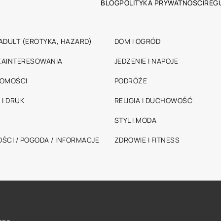
BLOG
POLITYKA PRYWATNOŚCI
REG
ADULT (EROTYKA, HAZARD)
DOM I OGRÓD
 ZAINTERESOWANIA
JEDZENIE I NAPOJE
HOMOŚCI
PODRÓŻE
 I DRUK
RELIGIA I DUCHOWOŚĆ
STYL I MODA
ŚCI / POGODA / INFORMACJE
ZDROWIE I FITNESS