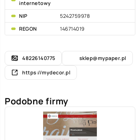
internetowy
NIP
5242759978
REGON
146714019
48226140775
sklep@mypaper.pl
https://mydecor.pl
Podobne firmy