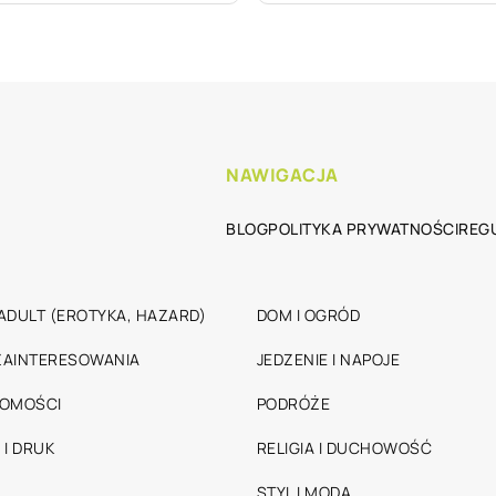
NAWIGACJA
BLOG
POLITYKA PRYWATNOŚCI
REG
ADULT (EROTYKA, HAZARD)
DOM I OGRÓD
 ZAINTERESOWANIA
JEDZENIE I NAPOJE
HOMOŚCI
PODRÓŻE
 I DRUK
RELIGIA I DUCHOWOŚĆ
STYL I MODA