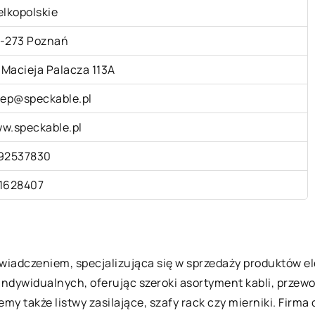
elkopolskie
-273 Poznań
. Macieja Palacza 113A
lep@speckable.pl
w.speckable.pl
92537830
1628407
oświadczeniem, specjalizująca się w sprzedaży produktów e
w indywidualnych, oferując szeroki asortyment kabli, prze
my także listwy zasilające, szafy rack czy mierniki. Firma