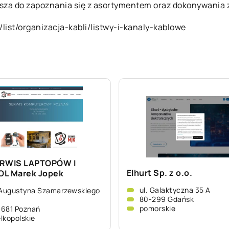
asza do zapoznania się z asortymentem oraz dokonywania 
/list/organizacja-kabli/listwy-i-kanaly-kablowe
ERWIS LAPTOPÓW I
Elhurt Sp. z o.o.
L Marek Jopek
ul. Galaktyczna 35 A
 Augustyna Szamarzewskiego
80-299 Gdańsk
pomorskie
681 Poznań
lkopolskie