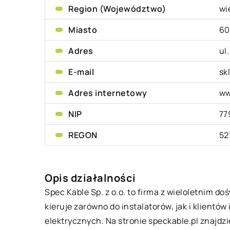
Region (Województwo)
wi
Miasto
60
Adres
ul
E-mail
sk
Adres internetowy
ww
NIP
77
REGON
52
Opis działalności
Spec Kable Sp. z o.o. to firma z wieloletnim d
kieruje zarówno do instalatorów, jak i klientó
elektrycznych. Na stronie speckable.pl znajdzie