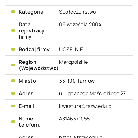
Kategoria
Społeczeństwo
Data
06 września 2004
rejestracji
firmy
Rodzaj firmy
UCZELNIE
Region
Małopolskie
(Województwo)
Miasto
33-100 Tarnów
Adres
ul. Ignacego Mościckiego 27
E-mail
kwestura@tszw.edu.pl
Numer
48146571055
telefonu
Adres
https://tszw.edu.pl