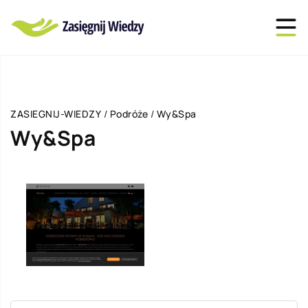
ZASIEGNIJ-WIEDZY
/
Podróże
/
Wy&Spa
Wy&Spa