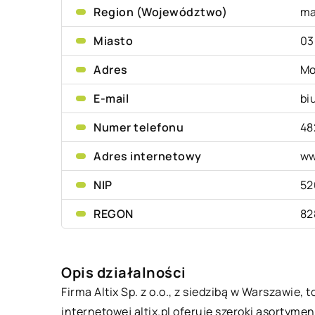
Region (Województwo)
ma
Miasto
03
Adres
Mo
E-mail
bi
Numer telefonu
48
Adres internetowy
ww
NIP
52
REGON
82
Opis działalności
Firma Altix Sp. z o.o., z siedzibą w Warszawie
internetowej altix.pl oferuje szeroki asorty