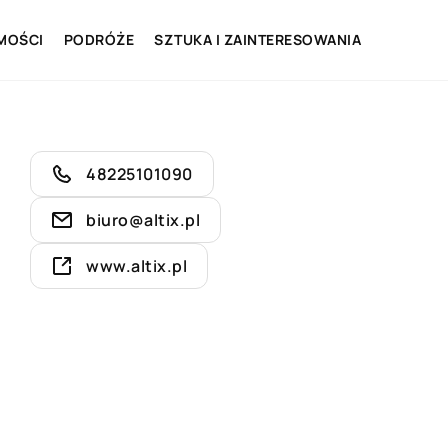
MOŚCI
PODRÓŻE
SZTUKA I ZAINTERESOWANIA
48225101090
biuro@altix.pl
www.altix.pl