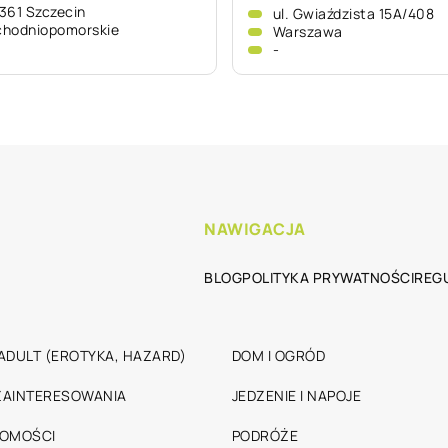
361 Szczecin
ul. Gwiaździsta 15A/408
chodniopomorskie
Warszawa
-
NAWIGACJA
BLOG
POLITYKA PRYWATNOŚCI
REG
ADULT (EROTYKA, HAZARD)
DOM I OGRÓD
 ZAINTERESOWANIA
JEDZENIE I NAPOJE
HOMOŚCI
PODRÓŻE