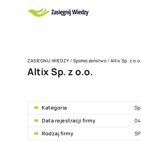
ZASIEGNIJ-WIEDZY
/
Społeczeństwo
/
Altix Sp. z o.o
Altix Sp. z o.o.
Kategoria
Sp
Data rejestracji firmy
04
Rodzaj firmy
SP