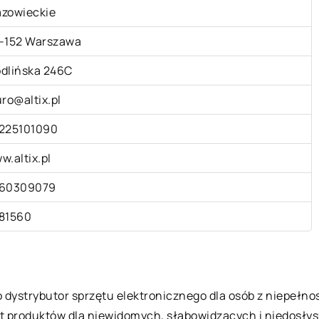
zowieckie
-152 Warszawa
dlińska 246C
uro@altix.pl
225101090
w.altix.pl
60309079
81560
, to dystrybutor sprzętu elektronicznego dla osób z niepeł
ment produktów dla niewidomych, słabowidzących i niedosł