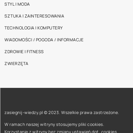
STYL I MODA
SZTUKA I ZAINTERESOWANIA
TECHNOLOGIA I KOMPUTERY
WIADOMOŚCI / POGODA / INFORMACJE
ZDROWIE I FITNESS
ZWIERZĘTA
zasiegnij-wiedzy.pl © 2023. Wszelkie prawa zastrzeżone.
W ramach naszej witryny stosujemy pliki cookies.
Korzystanie z witryny bez zmiany ustawień dot. cookies