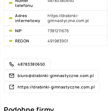
Numer
48783380650
telefonu
Adres
https://drabinki-
internetowy
gimnastyczne.com.pl
NIP
7381211676
REGON
491983901
48783380650
biuro@drabinki-gimnastyczne.com.pl
https://drabinki-gimnastyczne.com.pl
Podobne firmy