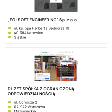
„POLSOFT ENGINEERING” Sp. z o.o.
ul. ks. bpa Herberta Bednorza 19
40-384 Katowice
Śląskie
DI-ZET SPÓŁKA Z OGRANICZONĄ
ODPOWIEDZIALNOŚCIĄ
ul. Ochocza 2
04-942 Warszawa
Mazowieckie