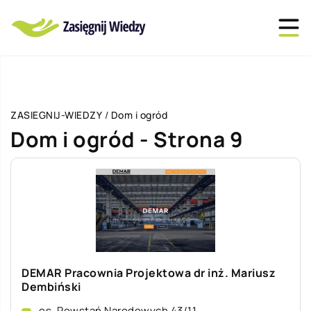
ZASIEGNIJ-WIEDZY
/
Dom i ogród
Dom i ogród - Strona 9
DEMAR Pracownia Projektowa dr inż. Mariusz
Dembiński
os. Powstań Narodowych 43/11