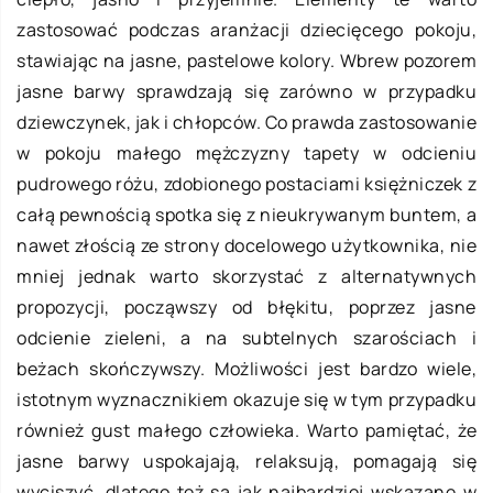
zastosować podczas aranżacji dziecięcego pokoju,
stawiając na jasne, pastelowe kolory. Wbrew pozorem
jasne barwy sprawdzają się zarówno w przypadku
dziewczynek, jak i chłopców. Co prawda zastosowanie
w pokoju małego mężczyzny tapety w odcieniu
pudrowego różu, zdobionego postaciami księżniczek z
całą pewnością spotka się z nieukrywanym buntem, a
nawet złością ze strony docelowego użytkownika, nie
mniej jednak warto skorzystać z alternatywnych
propozycji, począwszy od błękitu, poprzez jasne
odcienie zieleni, a na subtelnych szarościach i
beżach skończywszy. Możliwości jest bardzo wiele,
istotnym wyznacznikiem okazuje się w tym przypadku
również gust małego człowieka. Warto pamiętać, że
jasne barwy uspokajają, relaksują, pomagają się
wyciszyć, dlatego też są jak najbardziej wskazane w