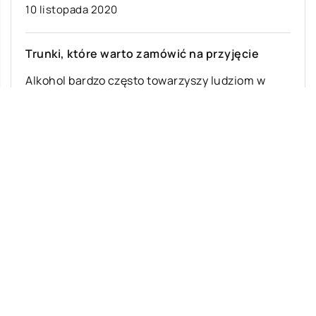
10 listopada 2020
Trunki, które warto zamówić na przyjęcie
Alkohol bardzo często towarzyszy ludziom w
ważnym dla nich wydarzeniom, takim jak wesela,
urodziny czy pogrzeby, spotkaniom towarzyskim
i biznesowym. […]
Ostatnie wpisy
Jak rozpocząć swoją przygodę ze skokami
ze spadochronem?