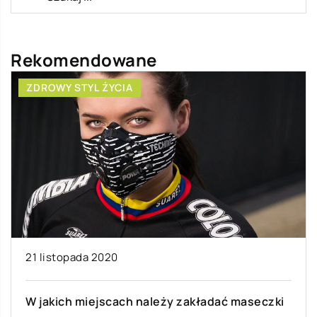
Rekomendowane
ZDROWY STYL ŻYCIA
B
21 listopada 2020
10
W jakich miejscach należy zakładać maseczki