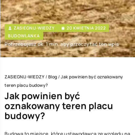
ZASIEGNIJ-WIEDZY
20 KWIETNIA 2022
BUDOWLANKA
Potrzebujesz ok. 1 min. aby przeczytać ten wpis
ZASIEGNIJ-WIEDZY
/
Blog
/
Jak powinien być oznakowany
teren placu budowy?
Jak powinien być
oznakowany teren placu
budowy?
Budowa to miejsce, które ustawodawca ze względu na