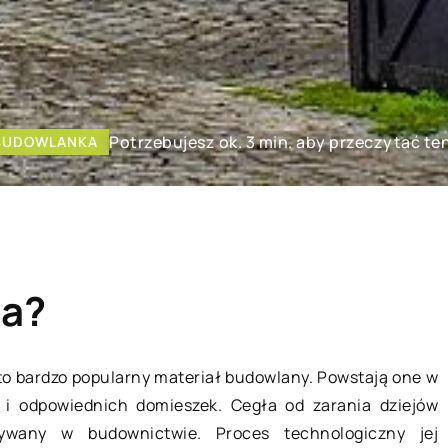
Potrzebujesz ok. 3 min. aby przeczytać te
BUDOWLANKA
ia?
o bardzo popularny materiał budowlany. Powstają one w
 i odpowiednich domieszek. Cegła od zarania dziejów
SPOSÓB ŻYCIA I STYL
tywany w budownictwie. Proces technologiczny jej