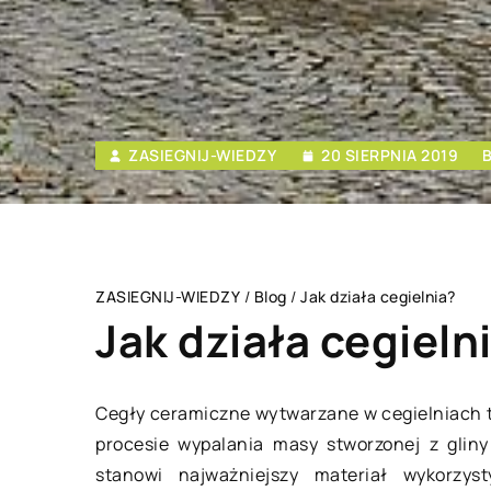
ZASIEGNIJ-WIEDZY
20 SIERPNIA 2019
ZASIEGNIJ-WIEDZY
/
Blog
/
Jak działa cegielnia?
Jak działa cegieln
Cegły ceramiczne wytwarzane w cegielniach t
procesie wypalania masy stworzonej z gliny
I OTOCZENIE
DOM I OTOCZENIE
stanowi najważniejszy materiał wykorzys