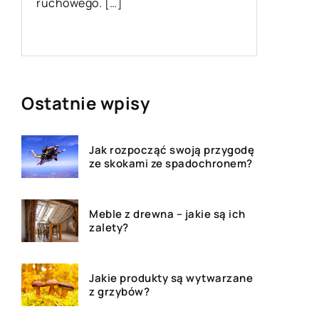
Dzięki n
smogu i i
Ostatnie wpisy
Jak rozpocząć swoją przygodę
ze skokami ze spadochronem?
Meble z drewna – jakie są ich
zalety?
Jakie produkty są wytwarzane
z grzybów?