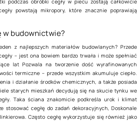
ruchowego. […]
ki podczas obróbki cegły w piecu zostają całkowicie
est zmniejszenie
egły powstają mikropory, które znacznie poprawiają
ę w budownictwie?
eden z najlepszych materiałów budowlanych? Przede
cegły – jest ona bowiem bardzo trwała i może spełniać
siące lat Pozwala na tworzenie dość wyrafinowanych
wości termiczne – przede wszystkim akumuluje ciepło.
enia i działanie środków chemicznych, a także posiada
iele starych mieszkań decydują się na skucie tynku we
gły. Taka ściana znakomicie podkreśla urok i klimat
e stosować cegłę do zadań dekoracyjnych, Doskonale
inkierowa. Często cegłę wykorzystuje się również jako