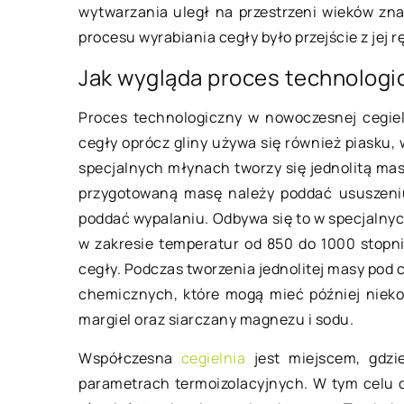
wytwarzania uległ na przestrzeni wieków z
procesu wyrabiania cegły było przejście z jej
Jak wygląda proces technologic
Proces technologiczny w nowoczesnej cegie
cegły oprócz gliny używa się również piasku,
tego 2018
specjalnych młynach tworzy się jednolitą mas
przygotowaną masę należy poddać ususzeniu
11 września 2021
poddać wypalaniu. Odbywa się to w specjalnyc
 się kierować kupując pralkę?
w zakresie temperatur od 850 do 1000 stopni
a (zobacz: pralki outlet) to
Ekologiczne materi
cegły. Podczas tworzenia jednolitej masy pod
o z najczęściej używanych
które warto stoso
chemicznych, które mogą mieć później nieko
dzeń RTV w domu. Kupując
domostwach na cza
margiel oraz siarczany magnezu i sodu.
ę należy zastanowić się nad
W celu poprawy jako
Współczesna
cegielnia
jest miejscem, gdzi
ymi […]
coraz więcej osób w
parametrach termoizolacyjnych. W tym celu d
ekologiczne materia