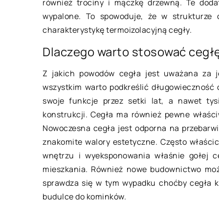
również trociny i mączkę drzewną. Te dodat
Dzięki nim możliwe j
wypalone. To spowoduje, że w strukturze c
smogu i i […]
charakterystykę termoizolacyjną cegły.
Dlaczego warto stosować cegł
Z jakich powodów cegła jest uważana za j
wszystkim warto podkreślić długowieczność 
swoje funkcje przez setki lat, a nawet ty
konstrukcji. Cegła ma również pewne właści
Nowoczesna cegła jest odporna na przebarwi
znakomite walory estetyczne. Często właścic
wnętrzu i wyeksponowania właśnie gołej ce
mieszkania. Również nowe budownictwo moż
sprawdza się w tym wypadku choćby cegła kl
budulce do kominków.