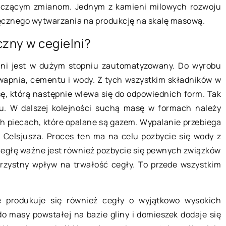
naczącym zmianom. Jednym z kamieni milowych rozwoju
 ręcznego wytwarzania na produkcję na skalę masową.
zny w cegielni?
lni jest w dużym stopniu zautomatyzowany. Do wyrobu
 wapnia, cementu i wody. Z tych wszystkim składników w
ę, którą następnie wlewa się do odpowiednich form. Tak
03 września 2021
. W dalszej kolejności suchą masę w formach należy
h piecach, które opalane są gazem. Wypalanie przebiega
 Celsjusza. Proces ten ma na celu pozbycie się wody z
Ćwiczenia rehabilitacyjne – w jaki
ały opałowe,
 cegłę ważne jest również pozbycie się pewnych związków
sprzęty warto się zaopatrzyć?
wać w swoich
rzystny wpływ na trwałość cegły. To przede wszystkim
Z dobrą kondycją wiąże się także
s zimy
świetne samopoczucie. Z wiekiem
ści powietrza
mogą się pojawiać m.in. różne
e produkuje się również cegły o wyjątkowo wysokich
ybiera
dolegliwości w obrębie układu
o masy powstałej na bazie gliny i domieszek dodaje się
ły opałowe.