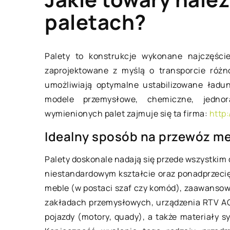
paletach?
HOBBY I RELAKS/WY
Palety to konstrukcje wykonane najczęści
zaprojektowane z myślą o transporcie różn
umożliwiają optymalne ustabilizowane ładun
modele przemysłowe, chemiczne, jednor
wymienionych palet zajmuje się ta firma:
http
Idealny sposób na przewóz me
21 grudnia 2018
Palety doskonale nadają się przede wszystkim 
Gdzie uczyć się jeźd
niestandardowym kształcie oraz ponadprzeci
meble (w postaci szaf czy komód), zaawansow
Nauka jazdy na nartac
zakładach przemysłowych, urządzenia RTV AGD (
trudna jak mogłoby to
pojazdy (motory, quady), a także materiały 
wydawać. Jedyne, cz