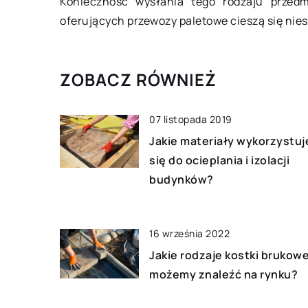
Konieczność wysłania tego rodzaju przedm
potrzebujemy to dużo
oferujących przewozy paletowe cieszą się nie
ZOBACZ RÓWNIEŻ
07 listopada 2019
Jakie materiały wykorzystuj
się do ocieplania i izolacji
budynków?
16 września 2022
Jakie rodzaje kostki brukowe
możemy znaleźć na rynku?