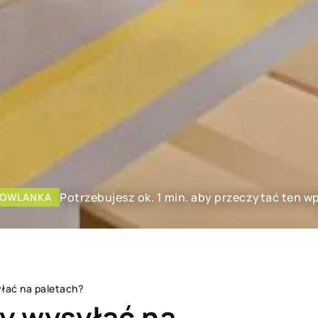
Potrzebujesz ok. 1 min. aby przeczytać ten wp
OWLANKA
yłać na paletach?
ży wysyłać na