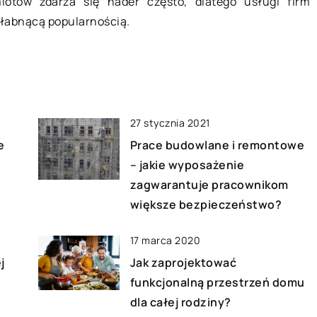
iotów zdarza się nader często, dlatego usługi firm
 […]
niepełnosprawnych
słabnącą popularnością.
Opieka nad osobą niepełnosprawną
lub seniorem, to spore wyzwanie.
Oprócz siły psychicznej i fizycznej
niezbędne są także profesjonalne
akcesoria, które […]
27 stycznia 2021
e
Prace budowlane i remontowe
– jakie wyposażenie
zagwarantuje pracownikom
większe bezpieczeństwo?
17 marca 2020
j
Jak zaprojektować
funkcjonalną przestrzeń domu
dla całej rodziny?