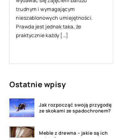
wydawać się zajęciem bardzo
potrzebuj
trudnym i wymagającym
nieszablonowych umiejętności.
Prawda jest jednak taka, że
praktycznie każdy […]
Ostatnie wpisy
Jak rozpocząć swoją przygodę
ze skokami ze spadochronem?
Meble z drewna – jakie są ich
zalety?