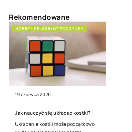
Rekomendowane
HOBBY I RELAKS/WYPOCZYNEK
HOBBY I
21 grudni
19 czerwca 2020
Gdzie ucz
Nauka jaz
Jak nauczyć się układać kostki?
trudna ja
Układanie kostki może początkowo
wydawać.