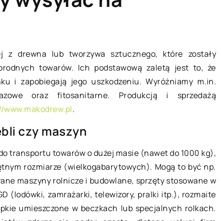
POCZYNEK
ZDROWY STYL ŻYCIA
ej z drewna lub tworzywa sztucznego, które zostały
orodnych towarów. Ich podstawową zaletą jest to, że
ku i zapobiegają jego uszkodzeniu. Wyróżniamy m.in.
azowe oraz fitosanitarne. Produkcją i sprzedażą
://www.makodrew.pl
.
bli czy maszyn
do transportu towarów o dużej masie (nawet do 1000 kg),
21 kwietnia 2022
zić na nartach?
ętnym rozmiarze (wielkogabarytowych). Mogą to być np.
ane maszyny rolnicze i budowlane, sprzęty stosowane w
h nie jest taka
Wyposażenie medyczne i
lodówki, zamrażarki, telewizory, pralki itp.), rozmaite
 się z pozoru
rehabilitacyjne do domu dla
sypkie umieszczone w beczkach lub specjalnych rolkach.
ego
seniorów oraz osób