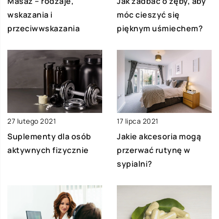
Masaż – rodzaje,
Jak zadbać o zęby, aby
wskazania i
móc cieszyć się
przeciwwskazania
pięknym uśmiechem?
27 lutego 2021
17 lipca 2021
Suplementy dla osób
Jakie akcesoria mogą
aktywnych fizycznie
przerwać rutynę w
sypialni?