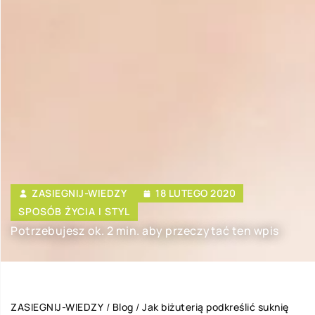
ZASIEGNIJ-WIEDZY
18 LUTEGO 2020
SPOSÓB ŻYCIA I STYL
Potrzebujesz ok. 2 min. aby przeczytać ten wpis
ZASIEGNIJ-WIEDZY
/
Blog
/
Jak biżuterią podkreślić suknię