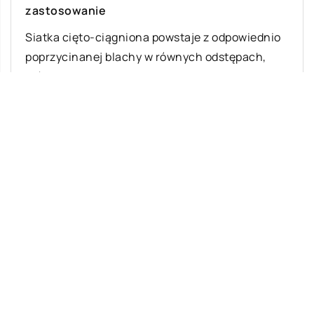
zastosowanie
Siatka cięto-ciągniona powstaje z odpowiednio
poprzycinanej blachy w równych odstępach,
która następnie jest rozciągana. Dzięki temu
podczas procesu jej produkcji […]
Ostatnie wpisy
Jak rozpocząć swoją przygodę ze skokami
ze spadochronem?
Meble z drewna – jakie są ich zalety?