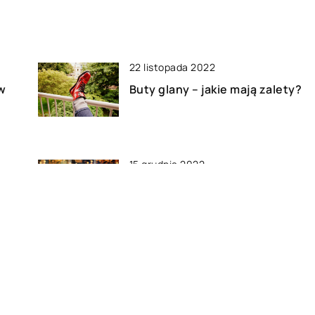
22 listopada 2022
 w
Buty glany – jakie mają zalety?
15 grudnia 2022
Impreza okolicznościowa –
gdzie ją zorganizować?
ają
15 sierpnia 2021
Co powinno skłonić nas do