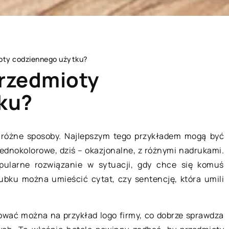
ioty codziennego użytku?
przedmioty
ku?
POCZYNEK
ZDROWY STYL ŻYCIA
 różne sposoby. Najlepszym tego przykładem mogą być
jednokolorowe, dziś – okazjonalne, z różnymi nadrukami.
pularne rozwiązanie w sytuacji, gdy chce się komuś
ubku można umieścić cytat, czy sentencję, która umili
ować można na przykład logo firmy, co dobrze sprawdza