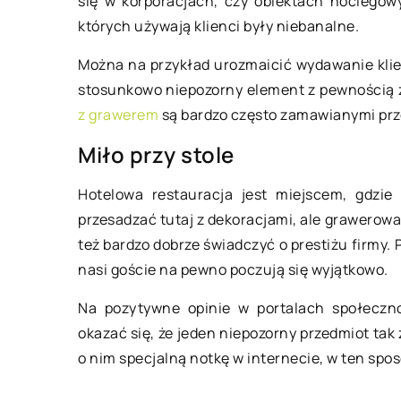
się w korporacjach, czy obiektach noclegow
których używają klienci były niebanalne.
30 czerwca 2021
Można na przykład urozmaicić wydawanie klie
Kamper – coraz bar
stosunkowo niepozorny element z pewnością 
środek wakacyjneg
z grawerem
są bardzo często zamawianymi prz
Wakacje, słońce, wod
Miło przy stole
marzy o takim pięk
Ostatnimi czasy wsz
Hotelowa restauracja jest miejscem, gdzie
zapragnęliśmy wypo
przesadzać tutaj z dekoracjami, ale grawerow
Pandemia i jej kons
też bardzo dobrze świadczyć o prestiżu firmy.
nasi goście na pewno poczują się wyjątkowo.
Na pozytywne opinie w portalach społeczn
okazać się, że jeden niepozorny przedmiot ta
o nim specjalną notkę w internecie, w ten spo