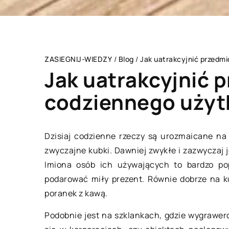
ZASIEGNIJ-WIEDZY
/
Blog
/
Jak uatrakcyjnić przedm
Jak uatrakcyjnić 
codziennego użyt
HOBBY I RELAKS/WY
Dzisiaj codzienne rzeczy są urozmaicane na
zwyczajne kubki. Dawniej zwykłe i zazwyczaj 
Imiona osób ich używających to bardzo po
podarować miły prezent. Równie dobrze na k
poranek z kawą.
Podobnie jest na szklankach, gdzie wygrawer