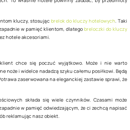
ych. To właśnie hotele powinny zadbać, by przedmioty
22 grudnia 2020
ntom kluczy, stosując
brelok do kluczy hotelowych
. Taki
Z jakimi przypadłościami warto się
dziej popularny
zapadnie w pamięć klientom, dlatego
breloczki do kluczy
udać do neurologa?
o transportu
ez hotele akcesoriami.
Neurolog to specjalista, który
a. Któż, nie
zajmuje się diagnozowaniem i
nym scenariuszu?
leczeniem chorób oraz schorzeń
yscy bardzo
 klient chce się poczuć wyjątkowo. Może i nie warto
obwodowego układu nerwowego i
czynku.
ane noże i widelce nadadzą szyku całemu posiłkowi. Będą
ośrodkowego układu nerwowego. D
ekwencje […]
 Potrawa zaserwowana na eleganckiej zastawie sprawi, że
[…]
ościowych składa się wiele czynników. Czasami może
k zapadnie w pamięć odwiedzającym, że ci zechcą napisać
sób reklamując nasz obiekt.