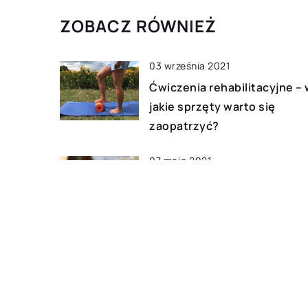
ZOBACZ RÓWNIEŻ
03 września 2021
Ćwiczenia rehabilitacyjne –
jakie sprzęty warto się
zaopatrzyć?
07 maja 2021
Co jest potrzebne do
odprawienia mszy – jakich
narzędzi liturgicznych używ
księża?
14 czerwca 2021
Na jakie imprezy