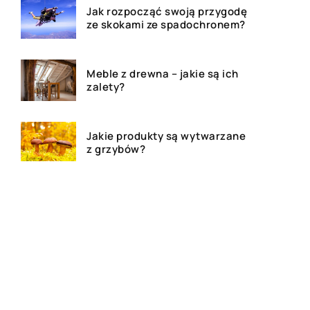
Jak rozpocząć swoją przygodę
ze skokami ze spadochronem?
Meble z drewna – jakie są ich
zalety?
Jakie produkty są wytwarzane
z grzybów?
Dom, mieszkanie czy działa –
agencja nieruchomości
pomoże!
Deski tarasowe – ile kosztują i
jakie wybrać na taras?