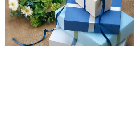
18 stycznia 2023
Jaki prezent możemy podarować wujowi na
urodziny?
Wujkowie to jedne z najważniejszych osób w
naszym życiu. Kochają nas i wspierają, dbają o
nas i uczą nas wielu […]