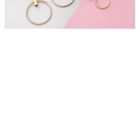
08 grudnia 2020
Łańcuszek i kolczyki – jak je łączyć?
Pięknie dobrana biżuteria może dodać nie tylko
pewności siebie, ale również elegancji i
charakteru nawet najprostszej stylizacji.
Ciekawe połączenie kolczyków […]