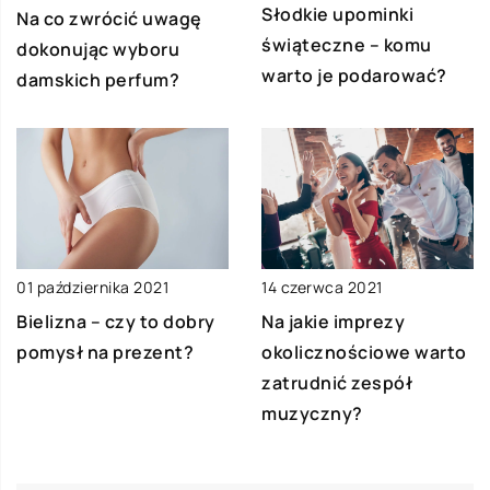
Słodkie upominki
Na co zwrócić uwagę
świąteczne – komu
dokonując wyboru
warto je podarować?
damskich perfum?
14 czerwca 2021
01 października 2021
Na jakie imprezy
Bielizna – czy to dobry
okolicznościowe warto
pomysł na prezent?
zatrudnić zespół
muzyczny?