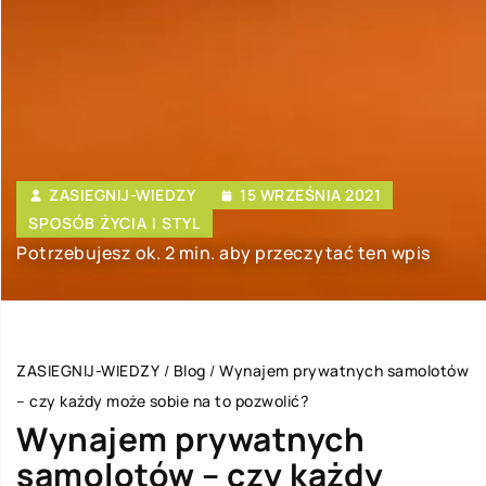
ZASIEGNIJ-WIEDZY
15 WRZEŚNIA 2021
SPOSÓB ŻYCIA I STYL
Potrzebujesz ok. 2 min. aby przeczytać ten wpis
ZASIEGNIJ-WIEDZY
/
Blog
/
Wynajem prywatnych samolotów
– czy każdy może sobie na to pozwolić?
Wynajem prywatnych
samolotów – czy każdy