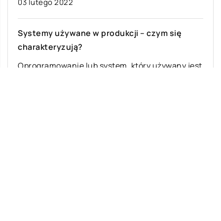
03 lutego 2022
Systemy używane w produkcji – czym się
charakteryzują?
Oprogramowanie lub system, który używany jest
do zarządzania produkcją, charakteryzuje się
pewnymi cechami. Daje możliwość
automatyzacji pracy, a jest to […]
Ostatnie wpisy
Jak rozpocząć swoją przygodę ze skokami
ze spadochronem?