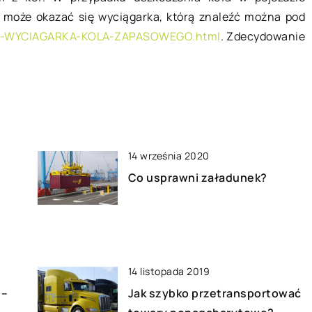
tytułu jesteśmy senni, zmęczeni, a
o niemalże
może okazać się wyciągarka, którą znaleźć można pod
także mamy problemy z
si nas z zimowej
8654-WYCIAGARKA-KOLA-ZAPASOWEGO.html
. Zdecydowanie
koncentracją. Mroźna […]
nergii, wiosenną
aj generalne
a […]
14 września 2020
Co usprawni załadunek?
14 listopada 2019
 –
Jak szybko przetransportować