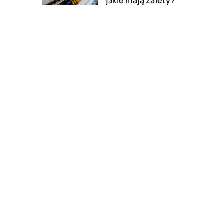
jakie mają zalety?
11 listopada 2021
Do jakich celów mogą być
wykorzystywane wózki
widłowe?
DODAJ KOMENTARZ