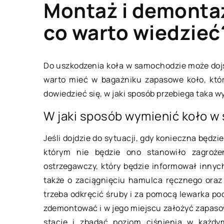
Montaż i demonta
co warto wiedzieć
DOM I OTOCZENIE
Do uszkodzenia koła w samochodzie może doj
warto mieć w bagażniku zapasowe koło, któ
dowiedzieć się, w jaki sposób przebiega taka wy
W jaki sposób wymienić koło 
Jeśli dojdzie do sytuacji, gdy konieczna będz
którym nie będzie ono stanowiło zagroże
ostrzegawczy, który będzie informował innyc
28 lutego 2021
także o zaciągnięciu hamulca ręcznego oraz
trzeba odkręcić śruby i za pomocą lewarka p
Jak krok po kroku 
zdemontować i w jego miejscu założyć zapasow
wiosenne porządki
stację i zbadać poziom ciśnienia w każdy