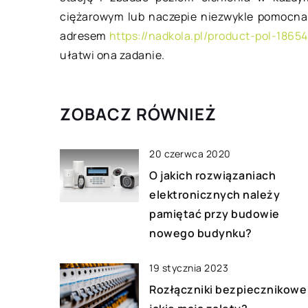
Wiosenne porządki t
ciężarowym lub naczepie niezwykle pomocna 
rytuał, który przeno
adresem
https://nadkola.pl/product-pol-1
stagnacji w pełną e
ułatwi ona zadanie.
atmosferę. Zazwycz
sprzątanie poprzedz
ZOBACZ RÓWNIEŻ
20 czerwca 2020
O jakich rozwiązaniach
elektronicznych należy
pamiętać przy budowie
nowego budynku?
19 stycznia 2023
Rozłączniki bezpiecznikowe