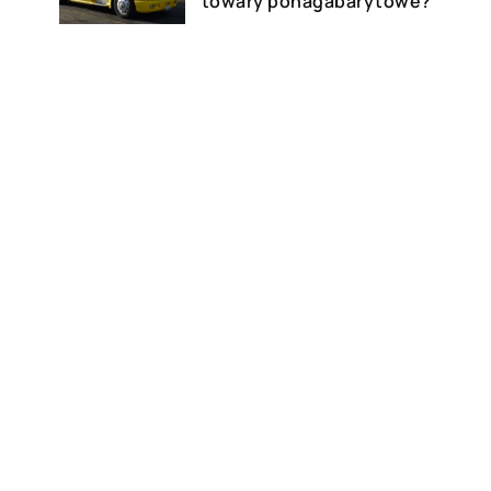
towary ponagabarytowe?
02 lutego 2023
Pojemniki na odpady
medyczne – jak powinny
wyglądać?