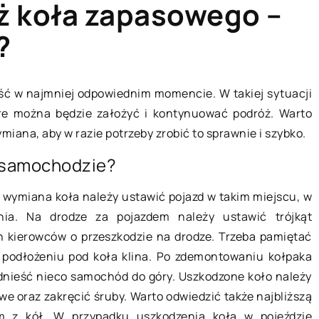
ż koła zapasowego –
?
ZDROWY STYL ŻYCIA
ść w najmniej odpowiednim momencie. W takiej sytuacji
re można będzie założyć i kontynuować podróż. Warto
miana, aby w razie potrzeby zrobić to sprawnie i szybko.
w samochodzie?
ie wymiana koła należy ustawić pojazd w takim miejscu, w
nia. Na drodze za pojazdem należy ustawić trójkąt
18 listopada 2019
h kierowców o przeszkodzie na drodze. Trzeba pamiętać
 podłożeniu pod koła klina. Po zdemontowaniu kołpaka
Jak dbać o siebie zimą?
odnieść nieco samochód do góry. Uszkodzone koło należy
przeprowadzić
Zimą doskwiera nam brak
e oraz zakręcić śruby. Warto odwiedzić także najbliższą
?
wystarczającej ilości słońca. Z tego
m z kół. W przypadku uszkodzenia koła w pojeździe