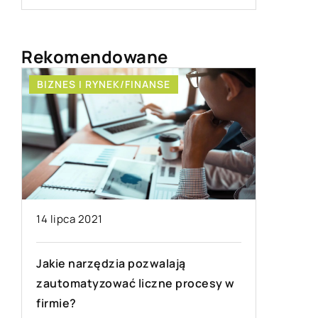
Rekomendowane
BIZNES I RYNEK/FINANSE
DOM I O
14 lipca 2021
28 luteg
Jakie narzędzia pozwalają
zautomatyzować liczne procesy w
Jak krok
firmie?
wiosenn