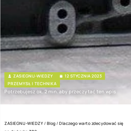
ZASIEGNIJ-WIEDZY
12 STYCZNIA 2023
PRZEMYSŁ I TECHNIKA
Potrzebujesz ok. 2 min. aby przeczytać ten wpis
ZASIEGNIJ-WIEDZY
/
Blog
/
Dlaczego warto zdecydować się