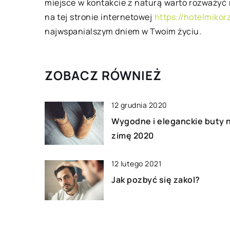
zęściej spożywanym napojem na
Deski tarasowe są na
miejsce w kontakcie z naturą warto rozważyć 
ie. Pije się ją ze względu na jej
rozpowszechnionym
na tej stronie internetowej
https://hotelmikorz
, walory zdrowotne […]
materiału do budowy
najwspanialszym dniem w Twoim życiu.
one dostępne w róż
i mogą być wykorzys
ZOBACZ RÓWNIEŻ
12 grudnia 2020
Wygodne i eleganckie buty 
zimę 2020
12 lutego 2021
Jak pozbyć się zakol?