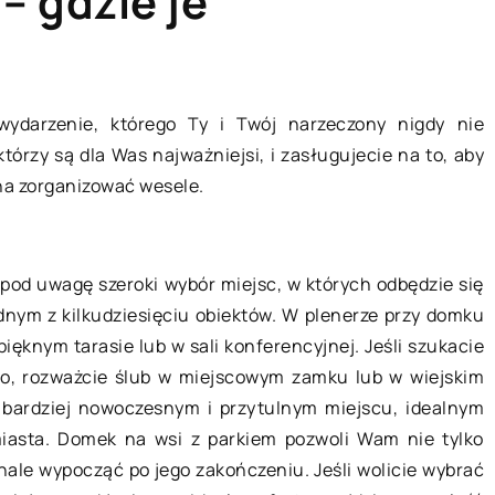
– gdzie je
HOBBY I RELAKS/WYPOCZYNEK
wydarzenie, którego Ty i Twój narzeczony nigdy nie
tórzy są dla Was najważniejsi, i zasługujecie na to, aby
żna zorganizować wesele.
 pod uwagę szeroki wybór miejsc, w których odbędzie się
dnym z kilkudziesięciu obiektów. W plenerze przy domku
ięknym tarasie lub w sali konferencyjnej. Jeśli szukacie
19 sierpnia 2022
go, rozważcie ślub w miejscowym zamku lub w wiejskim
bardziej nowoczesnym i przytulnym miejscu, idealnym
 kosztują i jakie
Emisja głosu – jak można ćwiczyć
iasta. Domek na wsi z parkiem pozwoli Wam nie tylko
ten element?
nale wypocząć po jego zakończeniu. Jeśli wolicie wybrać