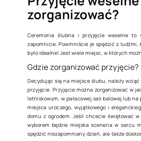
Przyjęcie weselne 
zorganizować?
ÓB ŻYCIA I STYL
BUDOWLANKA
Ceremonia ślubna i przyjęcie weselne to 
zapomnicie. Powinniście je spędzić z ludźmi, k
było idealne! Jest wiele miejsc, w których mo
Gdzie zorganizować przyjęcie?
Decydując się na miejsce ślubu, należy wziąć
przyjęcie. Przyjęcie można zorganizować w je
letniskowym, w pałacowej sali balowej lub na p
aja 2022
04 lutego 2023
miejsca uroczego, wyjątkowego i eleganckie
domu z ogrodem. Jeśli chcecie świętować w 
 herbat oraz ich właściwości
Deski tarasowe – ile
wyborem będzie miejska sceneria w sercu m
wybrać na taras?
ata jest drugim po wodzie
spędzić niezapomniany dzień, ale także dosko