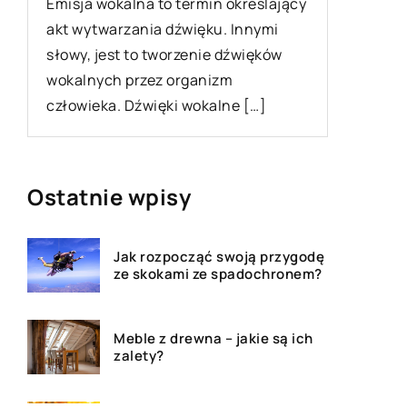
cy
najczęściej spożywanym napojem na
Deski ta
świecie. Pije się ją ze względu na jej
rozpows
smak, walory zdrowotne […]
materiał
one dos
i mogą b
Ostatnie wpisy
Jak rozpocząć swoją przygodę
ze skokami ze spadochronem?
Meble z drewna – jakie są ich
zalety?