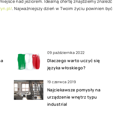
jbardziej
Emisja wokalna to termin określają
miejsce nad jeziorem. Idealną ofertę znajdziemy znaleźć
 rodzajem
akt wytwarzania dźwięku. Innymi
yn.pl/
. Najważniejszy dzień w Twoim życiu powinien być
 tarasów. Są
słowy, jest to tworzenie dźwięków
nych rozmiarach
wokalnych przez organizm
tywane […]
człowieka. Dźwięki wokalne […]
09 października 2022
na
Dlaczego warto uczyć się
języka włoskiego?
19 czerwca 2019
Najciekawsze pomysły na
urządzenie wnętrz typu
industrial