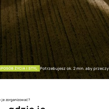
Potrzebujesz ok. 2 min. aby przecz
SPOSÓB ŻYCIA I STYL
e je zorganizować?