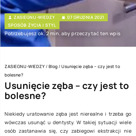
ZASIEGNIJ-WIEDZY
07 GRUDNIA 2021
SPOSÓB ŻYCIA I STYL
Potrzebujesz ok. 2 min. aby przeczytać ten wpis
ZASIEGNIJ-WIEDZY
/
Blog
/
Usunięcie zęba – czy jest to
bolesne?
Usunięcie zęba – czy jest to
bolesne?
Niekiedy uratowanie zęba jest nierealne i trzeba go
wówczas usunąć u dentysty. W takiej sytuacji wiele
osób zastanawia się, czy zabiegowi ekstrakcji nie