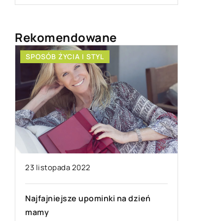
Rekomendowane
SPOSÓB ŻYCIA I STYL
PRZEMYS
23 listopada 2022
21 stycz
Najfajniejsze upominki na dzień
Osuszan
mamy
zalety t