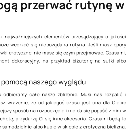
ogą przerwać rutynę w
KA
DOM I OTOCZENIE
z najważniejszych elementów przesądzający o jakości
 może wedrzeć się niepożądana rutyna. Jeśli masz opory
awki erotyczne, nie masz się czym przejmować. Czasami,
ment dekoracyjny, na przykład biżuterię na sutki albo
a pomocą naszego wyglądu
 odbieramy całe nasze zbliżenie. Musi nas rozpalić i
04 listopada 2019
z wrażenie, że od jakiegoś czasu jest ona dla Ciebie
ejszy sposób na rozpoczęcie i nie da się popaść z nim w
Jak zaaranżować przestrzeń w
 – jakie są
chotę, przydarzą Ci się inne akcesoria. Czasami będą to
nowym mieszkaniu?
zania?
samodzielnie albo kupić w sklepie z erotyczną bielizną,