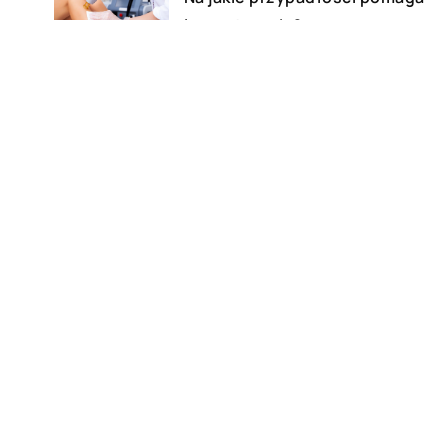
laseroterapia?
21 stycznia 2019
Naturalny peeling do ciała –
jaki wybrać?