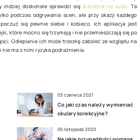
y indziej doskonale sprawdzi się
biżuteria na sutki
. Ta
Zakup nowego mieszkania to
zyli usuwania
ylko podczas odgrywania scen, ale przy okazji każdego
niewątpliwie bardzo ważny krok w
 jest niezbędnym
poczuć się pewnie siebie i kobieco. Ich aplikacja jest
życiu większości osób, jednak aby
ia budynków. Z
jki, które mocno się trzymają i nie przemieszczają się po
poczuć się w nim dobrze i […]
się wilgoci
goci. Odlepianie ich może troszkę zaboleć ze względu na
kodzenia […]
 i nie ma z nimi ryzyka podrażnienia.
03 czerwca 2021
Co jaki czas należy wymieniać
okulary korekcyjne?
05 listopada 2020
Na jakie przypadłości pomaga