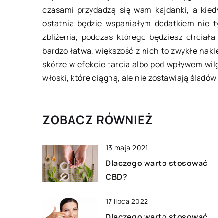
czasami przydadzą się wam kajdanki, a kied
Proces osuszania, c
ostatnia będzie wspaniałym dodatkiem nie t
wilgoci z powietrza,
zbliżenia, podczas którego będziesz chciała 
elementem utrzyman
bardzo łatwa, większość z nich to zwykłe nakle
czasem gromadzenie 
skórze w efekcie tarcia albo pod wpływem wil
może powodować usz
włoski, które ciągną, ale nie zostawiają śladów
ZOBACZ RÓWNIEŻ
13 maja 2021
Dlaczego warto stosować
CBD?
17 lipca 2022
Dlaczego warto stosować