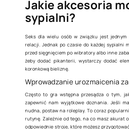
Jakie akcesoria m
sypialni?
PRZEMYSŁ I TECHNI
Seks dla wielu osób w związku jest jednym 
relacji. Jednak po czasie do każdej sypialni
przed sięgnięciem po wibratory albo inne zab
żeby dodać pikanterii, wystarczy dodać ele
koronkową bieliznę.
Wprowadzanie urozmaicenia z
Często to gra wstępna przesądza o tym, jak
21 stycznia 2023
zapewnić nam wyjątkowe doznania. Jeśli mas
nudna, postaw na roleplay. To coraz popularni
Osuszanie budynków
rutynę. Zależnie od tego, na co masz akurat o
zalety tego rozwią
odpowiednie stroje, które możesz przygotować 