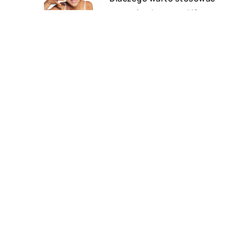
naturalne kosmetyki?
09 grudnia 2022
Jakie są sposoby
przechowywania jedzenia?
DODAJ KOMENTARZ