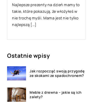
Najlepsze prezenty na dzień mamy to
Proces o
takie, które pokazują, że włożyłeś w
wilgoci 
nie trochę myśli. Mama jest nie tylko
element
najlepszą […]
czasem g
może po
Ostatnie wpisy
Jak rozpocząć swoją przygodę
ze skokami ze spadochronem?
Meble z drewna – jakie są ich
zalety?