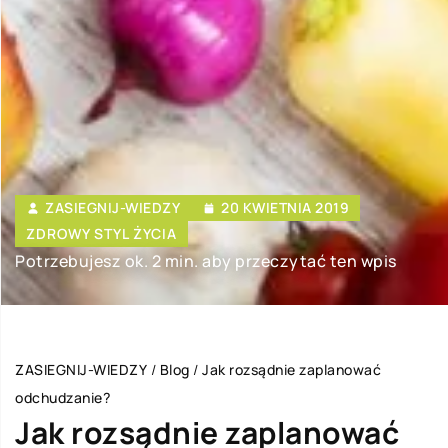
ZASIEGNIJ-WIEDZY
20 KWIETNIA 2019
ZDROWY STYL ŻYCIA
Potrzebujesz ok. 2 min. aby przeczytać ten wpis
ZASIEGNIJ-WIEDZY
/
Blog
/
Jak rozsądnie zaplanować
odchudzanie?
Jak rozsądnie zaplanować