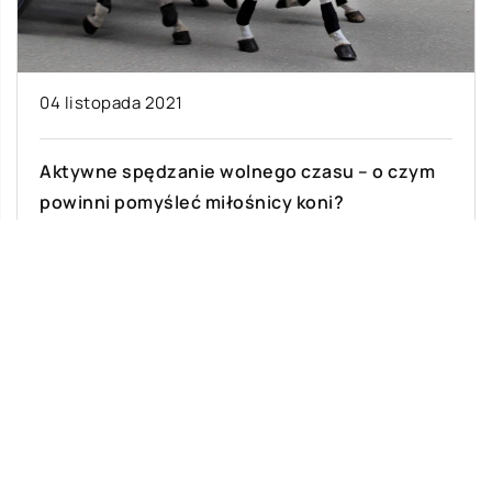
04 listopada 2021
Aktywne spędzanie wolnego czasu – o czym
powinni pomyśleć miłośnicy koni?
Jazda konna i wszelkie aktywności związane z
tymi niezwykłymi zwierzętami mają zbawienny
wpływ na nasze zdrowie. Co ważne, są one […]
Ostatnie wpisy