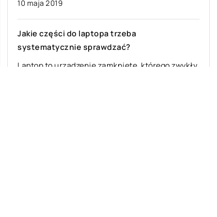
10 maja 2019
Jakie części do laptopa trzeba
systematycznie sprawdzać?
Laptop to urządzenie zamknięte, którego zwykły
użytkownik raczej nie otwiera, bowiem jest to
konstrukcja wymagająca odpowiedniej wiedzy,
by niczego nie […]
Ostatnie wpisy
Jak rozpocząć swoją przygodę ze skokami
ze spadochronem?