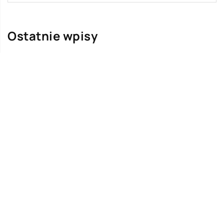
Ostatnie wpisy
Jak rozpocząć swoją przygodę ze skokami
ze spadochronem?
Meble z drewna – jakie są ich zalety?
Jakie produkty są wytwarzane z grzybów?
Dom, mieszkanie czy działa – agencja
nieruchomości pomoże!