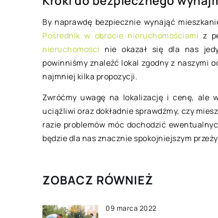
Kroki do bezpiecznego wynaj
10 kwietnia 2022
By naprawdę bezpiecznie wynająć mieszkanie
Płyty meblowe – jak
Pośrednik w obrocie nieruchomościami
z pe
zastosowanie?
nieruchomości
nie okazał się dla nas jedyn
powinniśmy znaleźć lokal zgodny z naszymi o
Płyty meblowe są w
najmniej kilka propozycji.
do produkcji różnor
które służą do upię
Zwróćmy uwagę na lokalizację i cenę, ale w
naszych mieszkań lu
uciążliwi oraz dokładnie sprawdźmy, czy mies
na rynku […]
razie problemów móc dochodzić ewentualny
będzie dla nas znacznie spokojniejszym przeż
ZOBACZ RÓWNIEŻ
09 marca 2022