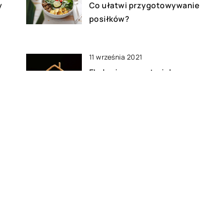
y
Co ułatwi przygotowywanie
posiłków?
11 września 2021
w
Ekologiczne materiały
opałowe, które warto
stosować w swoich
domostwach na czas zimy
07 maja 2020
a w
Francuski szyk w sypialni