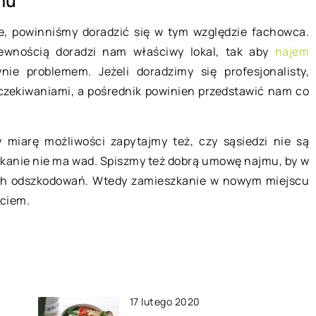
mu
Jak działa kredyt obrotowy?
, powinniśmy doradzić się w tym względzie fachowca.
ie jest ich
wnością doradzi nam właściwy lokal, tak aby
najem
Jednym z najważniejszych zadań
ie problemem. Jeżeli doradzimy się profesjonalisty,
każdego przedsiębiorcy jest
czekiwaniami, a pośrednik powinien przedstawić nam co
utrzymanie płynności finansowej w
ykorzystywane
firmie. Bywają jednak sytuacje, kied
akich elementów,
przedsiębiorca ma z tym […]
kszania wnętrz
 miarę możliwości zapytajmy też, czy sąsiedzi nie są
b biur. Obecnie
zkanie nie ma wad. Spiszmy też dobrą umowę najmu, by w
ch odszkodowań. Wtedy zamieszkanie w nowym miejscu
yciem.
17 lutego 2020