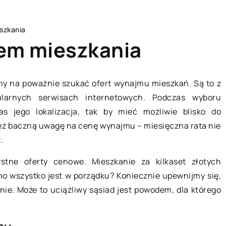
szkania
em mieszkania
my na poważnie szukać ofert wynajmu mieszkań. Są to z
ularnych serwisach internetowych. Podczas wyboru
BIZNES I RYNEK/FINANSE
 jego lokalizacja, tak by mieć możliwie blisko do
eż baczną uwagę na cenę wynajmu – miesięczna rata nie
.
stne oferty cenowe. Mieszkanie za kilkaset złotych
no wszystko jest w porządku? Koniecznie upewnijmy się,
ie. Może to uciążliwy sąsiad jest powodem, dla którego
06 sierpnia 2019