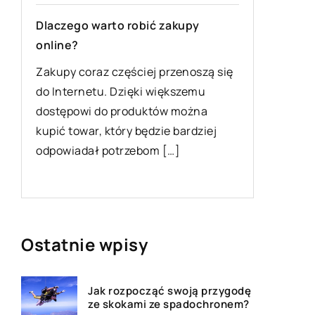
10 kwiet
Dlaczego warto robić zakupy
online?
Płyty me
zastoso
Zakupy coraz częściej przenoszą się
do Internetu. Dzięki większemu
Płyty m
y
dostępowi do produktów można
do produ
kupić towar, który będzie bardziej
które sł
odpowiadał potrzebom […]
naszych 
na rynku
Ostatnie wpisy
Jak rozpocząć swoją przygodę
ze skokami ze spadochronem?