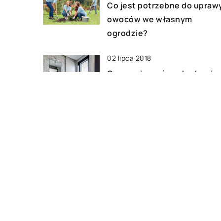
Co jest potrzebne do upraw
owoców we własnym
ogrodzie?
02 lipca 2018
Czego nie może zabraknąć 
nowoczesnej łazience?
06 grudnia 2021
Wyposażenie pokoju dzieck
wieku szkolnym