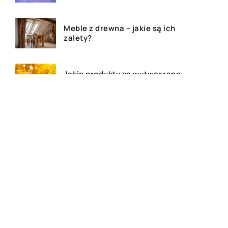
Meble z drewna – jakie są ich
zalety?
Jakie produkty są wytwarzane
z grzybów?
Dom, mieszkanie czy działa –
agencja nieruchomości
pomoże!
Deski tarasowe – ile kosztują i
jakie wybrać na taras?
Najlepsze kosmetyki do skóry
atopowej