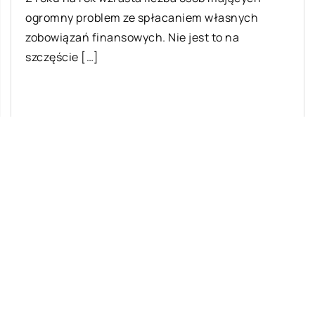
ogromny problem ze spłacaniem własnych
zobowiązań finansowych. Nie jest to na
szczęście […]
Ostatnie wpisy
Jak rozpocząć swoją przygodę ze skokami
ze spadochronem?