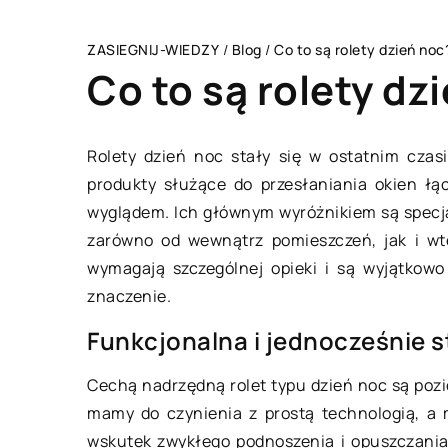
ZASIEGNIJ-WIEDZY
/
Blog
/
Co to są rolety dzień noc
Co to są rolety dz
Rolety dzień noc stały się w ostatnim cza
produkty służące do przesłaniania okien ł
ZDROWY STYL ŻYCIA
wyglądem. Ich głównym wyróżnikiem są specja
zarówno od wewnątrz pomieszczeń, jak i wte
wymagają szczególnej opieki i są wyjątkow
znaczenie.
Funkcjonalna i jednocześnie 
Cechą nadrzędną rolet typu dzień noc są poz
mamy do czynienia z prostą technologią, a 
26 marca 2020
wskutek zwykłego podnoszenia i opuszczania