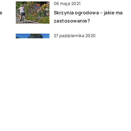
06 maja 2021
e
Skrzynia ogrodowa – jakie ma
zastosowanie?
27 października 2020
y
Domowa elektrownia
słoneczna – fotowoltaika
12 września 2022
Środki czystości – jakie cechy
wpływają na ich jakość?