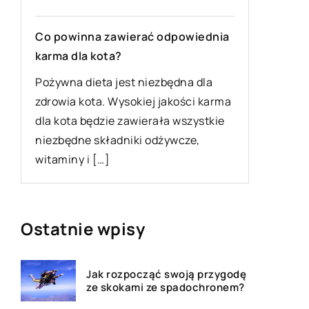
Znaczen
Co powinna zawierać odpowiednia
po tren
karma dla kota?
o
Ciężki t
Pożywna dieta jest niezbędna dla
e
w każdej 
zdrowia kota. Wysokiej jakości karma
niezależ
dla kota będzie zawierała wszystkie
ją zawod
niezbędne składniki odżywcze,
witaminy i […]
Ostatnie wpisy
Jak rozpocząć swoją przygodę
ze skokami ze spadochronem?