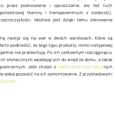
ko przez podnoszenie i opuszczanie, ale też ruch
Gdzie przydadzą się wózki
cji organizmu
liestrowej tkaniny i transparentnych z siateczki),
widłowe?
zezroczystości. Możliwe jest dzięki temu sterowanie
Wózki widłowe zostały stworzone d
 podstawą sukcesu
transportowania obiektów w obrębi
sportu. Jest tak
inę nawija się na wał w dwóch warstwach, które są
zamkniętych towarów. Na rynku
, czy uprawiamy
rto podkreślić, że tego typu produkty, mimo nietypowej
pojawiły się około 100 lat temu i […]
atorsko. […]
ełnie nie prześwitują. Po ich całkowitym rozciągnięciu
ch słonecznych wpadających do wnętrza domu, a także
postronnych. Jeśli chodzi o
rolety dzień noc ceny
tych
że sobie pozwolić na ich zamontowanie. Z przykładowymi
ty24.net/
.