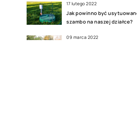
17 lutego 2022
Jak powinno być usytuowan
szambo na naszej działce?
09 marca 2022
Co jest potrzebne do upraw
owoców we własnym
ogrodzie?
30 stycznia 2021
O czym warto pamiętać
organizując przeprowadzkę
DODAJ KOMENTARZ