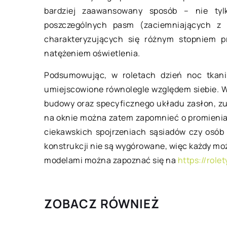
bardziej zaawansowany sposób – nie tyl
Znaczenie regenera
poszczególnych pasm (zaciemniających z po
po treningu
charakteryzujących się różnym stopniem pr
Ciężki trening jest
natężeniem oświetlenia.
w każdej dyscyplinie 
Podsumowując, w roletach dzień noc tkan
niezależnie od tego
umiejscowione równolegle względem siebie. Wa
ją zawodowo, czy am
budowy oraz specyficznego układu zasłon, zup
na oknie można zatem zapomnieć o promienia
ciekawskich spojrzeniach sąsiadów czy osób 
konstrukcji nie są wygórowane, więc każdy mo
modelami można zapoznać się na
https://role
ZOBACZ RÓWNIEŻ