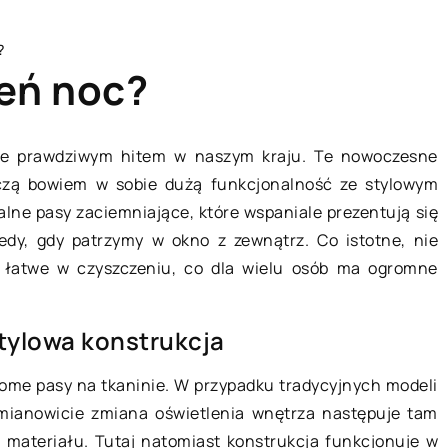
?
ień noc?
sie prawdziwym hitem w naszym kraju. Te nowoczesne
ączą bowiem w sobie dużą funkcjonalność ze stylowym
PRZEMYSŁ I TECHNIKA
lne pasy zaciemniające, które wspaniale prezentują się
dy, gdy patrzymy w okno z zewnątrz. Co istotne, nie
o łatwe w czyszczeniu, co dla wielu osób ma ogromne
stylowa konstrukcja
iome pasy na tkaninie. W przypadku tradycyjnych modeli
18 marca 2019
mianowicie zmiana oświetlenia wnętrza następuje tam
 materiału. Tutaj natomiast konstrukcja funkcjonuje w