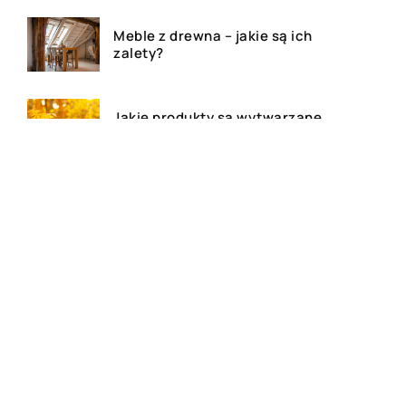
Meble z drewna – jakie są ich
zalety?
Jakie produkty są wytwarzane
z grzybów?
Dom, mieszkanie czy działa –
agencja nieruchomości
pomoże!
Deski tarasowe – ile kosztują i
jakie wybrać na taras?
Najlepsze kosmetyki do skóry
atopowej