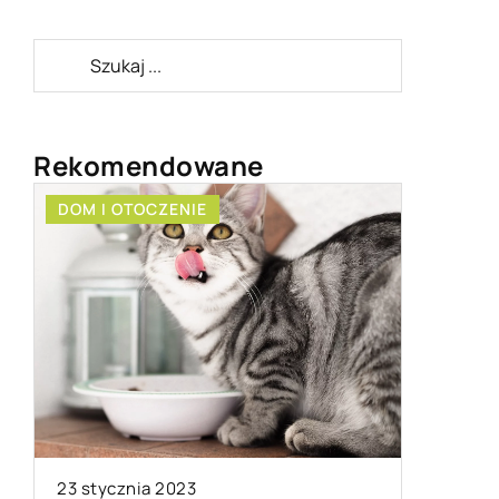
Rekomendowane
DOM I OTOCZENIE
ZDROWY 
26 marca
23 stycznia 2023