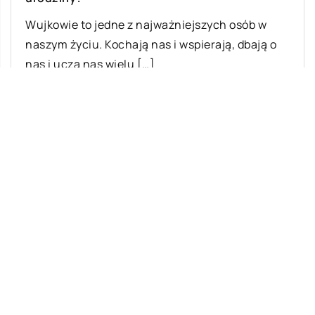
Wujkowie to jedne z najważniejszych osób w
naszym życiu. Kochają nas i wspierają, dbają o
nas i uczą nas wielu […]
Ostatnie wpisy
Jak rozpocząć swoją przygodę ze skokami
ze spadochronem?
Meble z drewna – jakie są ich zalety?