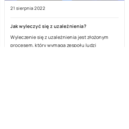
21 sierpnia 2022
Jak wyleczyć się z uzależnienia?
Wyleczenie się z uzależnienia jest złożonym
procesem, który wymaga zespołu ludzi
pracujących razem, aby wspierać jednostkę.
Programy wyleczenia się z […]
Ostatnie wpisy
Jak rozpocząć swoją przygodę ze skokami
ze spadochronem?