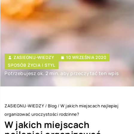
ZASIEGNIJ-WIEDZY
10 WRZEŚNIA 2020
SPOSÓB ŻYCIA I STYL
Potrzebujesz ok. 2 min. aby przeczytać ten wpis
ZASIEGNIJ-WIEDZY
/
Blog
/
W jakich miejscach najlepiej
organizować uroczystości rodzinne?
W jakich miejscach