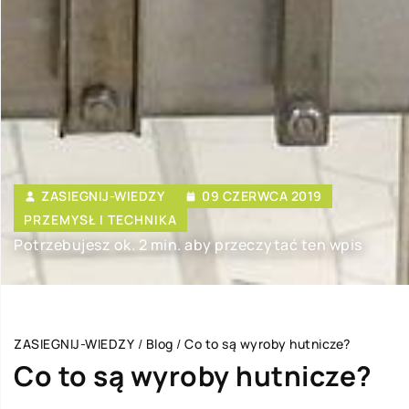
ZASIEGNIJ-WIEDZY
09 CZERWCA 2019
PRZEMYSŁ I TECHNIKA
Potrzebujesz ok. 2 min. aby przeczytać ten wpis
ZASIEGNIJ-WIEDZY
/
Blog
/
Co to są wyroby hutnicze?
Co to są wyroby hutnicze?