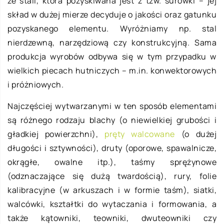
ze stali, która pozyskiwana jest z tzw. surówki – jej
skład w dużej mierze decyduje o jakości oraz gatunku
pozyskanego elementu. Wyróżniamy np. stal
nierdzewną, narzędziową czy konstrukcyjną. Sama
produkcja wyrobów odbywa się w tym przypadku w
wielkich piecach hutniczych – m.in. konwektorowych
i próżniowych.
Najczęściej wytwarzanymi w ten sposób elementami
są różnego rodzaju blachy (o niewielkiej grubości i
gładkiej powierzchni),
pręty walcowane
(o dużej
długości i sztywności), druty (oporowe, spawalnicze,
okrągłe, owalne itp.), taśmy sprężynowe
(odznaczające się dużą twardością), rury, folie
kalibracyjne (w arkuszach i w formie taśm), siatki,
walcówki, kształtki do wytaczania i formowania, a
także kątowniki, teowniki, dwuteowniki czy