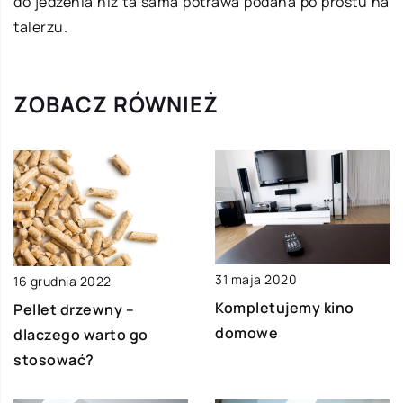
do jedzenia niż ta sama potrawa podana po prostu na
talerzu.
ZOBACZ RÓWNIEŻ
31 maja 2020
16 grudnia 2022
Kompletujemy kino
Pellet drzewny –
domowe
dlaczego warto go
stosować?