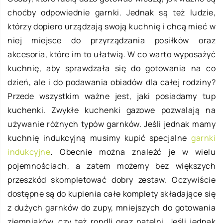
choćby odpowiednie garnki. Jednak są też ludzie,
którzy dopiero urządzają swoją kuchnię i chcą mieć w
niej miejsce do przyrządzania posiłków oraz
akcesoria, które im to ułatwią. W co warto wyposażyć
kuchnię, aby sprawdzała się do gotowania na co
dzień, ale i do podawania obiadów dla całej rodziny?
Przede wszystkim ważne jest, jaki posiadamy tup
kuchenki. Zwykłe kuchenki gazowe pozwalają na
używanie różnych typów garnków. Jeśli jednak mamy
kuchnię indukcyjną musimy kupić specjalne
garnki
indukcyjne
.
Obecnie można znaleźć je w wielu
pojemnościach, a zatem możemy bez większych
przeszkód skompletować dobry zestaw. Oczywiście
dostępne są do kupienia całe komplety składające się
z dużych garnków do zupy, mniejszych do gotowania
ziemniaków, czy też rondli oraz patelni. Jeśli jednak