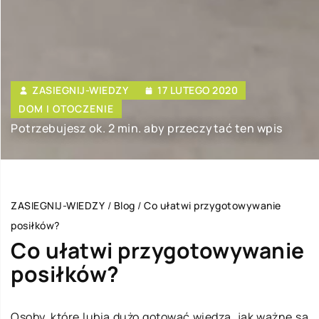
ZASIEGNIJ-WIEDZY
17 LUTEGO 2020
DOM I OTOCZENIE
Potrzebujesz ok. 2 min. aby przeczytać ten wpis
ZASIEGNIJ-WIEDZY
/
Blog
/
Co ułatwi przygotowywanie
posiłków?
Co ułatwi przygotowywanie
posiłków?
Osoby, które lubią dużo gotować wiedzą, jak ważne są