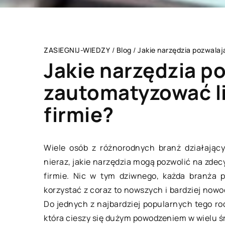
ZASIEGNIJ-WIEDZY
/
Blog
/
Jakie narzędzia pozwalaj
Jakie narzędzia p
zautomatyzować l
firmie?
BEZ KATEGORII
Wiele osób z różnorodnych branż działając
nieraz, jakie narzędzia mogą pozwolić na zd
firmie. Nic w tym dziwnego, każda branża p
korzystać z coraz to nowszych i bardziej no
Do jednych z najbardziej popularnych tego r
która cieszy się dużym powodzeniem w wielu ś