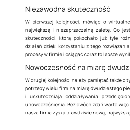
10 czerwca 2022
Niezawodna skuteczność
W pierwszej kolejności, mówiąc o wirtualne
Sposoby na walkę 
największą i niezaprzeczalną zaletę. Co je
Walka z nadwagą nie
skuteczności, którą pokochało już tyle ró
łatwa. Ale możesz by
działań dzięki korzystaniu z tego rozwiązani
walczyć z nadwagą, 
procesy w firmie i osiągać coraz to lepsze wynik
jedząc mniejsze porc
Nowoczesność na miarę dwudzi
W drugiej kolejności należy pamiętać także o t
potrzeby wielu firm na miarę dwudziestego pi
i uskuteczniają oddziaływania przedsiębio
unowocześnienia. Bez dwóch zdań warto więc z
nasza firma zyska prawdziwie nową, najwyższą