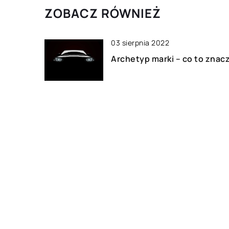
ZOBACZ RÓWNIEŻ
03 sierpnia 2022
Archetyp marki – co to znac
12 lutego 2022
Rozwój osobisty – które ksią
Ci w tym pomogą?
09 marca 2022
Podstawowe wyposażenie
jakie powinno się znajdować
kuchni w lokalu
gastronomicznym