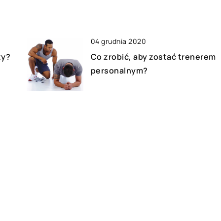
04 grudnia 2020
zy?
Co zrobić, aby zostać trenerem
personalnym?
04 października 2021
żki
Na co zwrócić uwagę przy
transporcie mebli?
18 maja 2020
Kto skorzysta z Digital
 w
Signage?