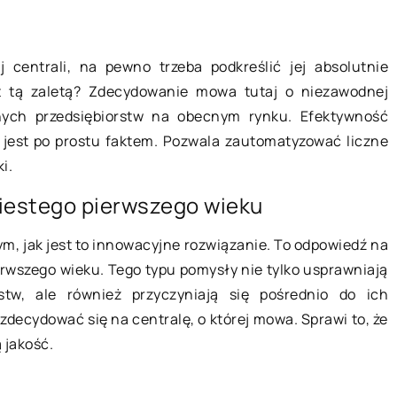
09 sierpnia 2020
j centrali, na pewno trzeba podkreślić jej absolutnie
z nadwagą
Markowe kosmetyki w niskich
st tą zaletą? Zdecydowanie mowa tutaj o niezawodnej
cenach – gdzie ich szukać?
 zawsze jest
żnych przedsiębiorstw na obecnym rynku. Efektywność
ć w stanie
Każdy z nas marzy o kosmetykach
a jest po prostu faktem. Pozwala zautomatyzować liczne
ćwicząc więcej,
wielkich marek, które zazwyczaj są
i.
je […]
dobrej jakości. Niestety mało kto m
estego pierwszego wieku
fundusze na zakup […]
ym, jak jest to innowacyjne rozwiązanie. To odpowiedź na
erwszego wieku. Tego typu pomysły nie tylko usprawniają
rstw, ale również przyczyniają się pośrednio do ich
decydować się na centralę, o której mowa. Sprawi to, że
 jakość.