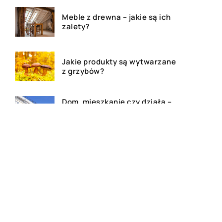
Meble z drewna – jakie są ich
zalety?
Jakie produkty są wytwarzane
z grzybów?
Dom, mieszkanie czy działa –
agencja nieruchomości
pomoże!
Deski tarasowe – ile kosztują i
jakie wybrać na taras?
Najlepsze kosmetyki do skóry
atopowej