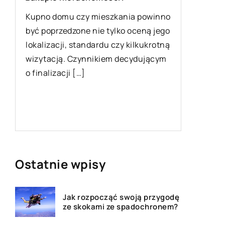
10 czerw
Kupno domu czy mieszkania powinno
być poprzedzone nie tylko oceną jego
Sposoby
lokalizacji, standardu czy kilkukrotną
Walka z 
wizytacją. Czynnikiem decydującym
łatwa. A
o finalizacji […]
walczyć 
a
jedząc m
Ostatnie wpisy
Jak rozpocząć swoją przygodę
ze skokami ze spadochronem?