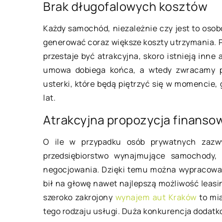
Brak długofalowych kosztów
19 styc
Każdy samochód, niezależnie czy jest to oso
09 marca 2019
generować coraz większe koszty utrzymania. 
Jak od
przestaje być atrakcyjna, skoro istnieją in
Kierunki studiów, które oferują
Każdy 
umowa dobiega końca, a wtedy zwracamy p
angielskie uczelnie
osobow
usterki, które będą piętrzyć się w momencie,
Studia za granicą to bardzo dobry
jego w
lat.
pomysł, bez względu na to, czy chce
wewnęt
Atrakcyjna propozycja finanso
się robić karierę w Polsce, a może […]
zależy
O ile w przypadku osób prywatnych zazw
przedsiębiorstwo wynajmujące samochody, 
negocjowania. Dzięki temu można wypracować
bił na głowę nawet najlepszą możliwość leasin
szeroko zakrojony
wynajem aut Kraków
to mia
tego rodzaju usługi. Duża konkurencja dodat