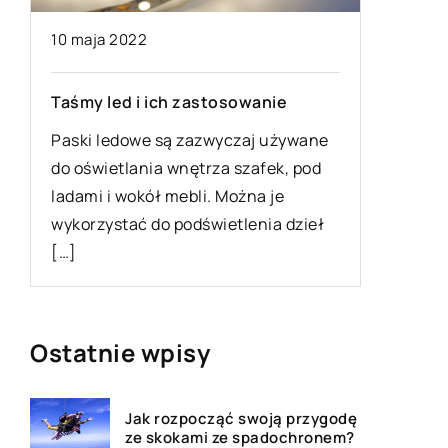
09 marca 2019
osowanie
Kierunki studiów, które oferują
yczaj używane
angielskie uczelnie
a szafek, pod
Studia za granicą to bardzo dobry
Można je
pomysł, bez względu na to, czy chce
etlenia dzieł
się robić karierę w Polsce, a może […]
Ostatnie wpisy
Jak rozpocząć swoją przygodę
ze skokami ze spadochronem?