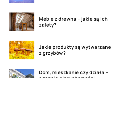
Meble z drewna – jakie są ich
zalety?
Jakie produkty są wytwarzane
z grzybów?
Dom, mieszkanie czy działa –
agencja nieruchomości
pomoże!
Deski tarasowe – ile kosztują i
jakie wybrać na taras?
Najlepsze kosmetyki do skóry
atopowej