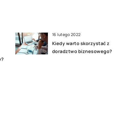
16 lutego 2022
Kiedy warto skorzystać z
doradztwo biznesowego?
y?
23 września 2020
li
Na co zwracać uwagę przy
wynajmie auta?
05 grudnia 2019
k
Formy nowoczesnych
wyświetlaczy reklamowych