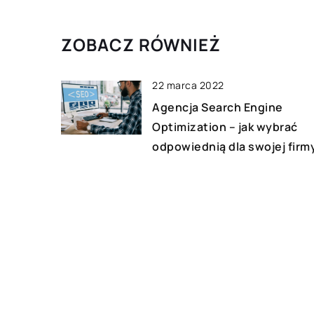
ZOBACZ RÓWNIEŻ
22 marca 2022
Agencja Search Engine
Optimization – jak wybrać
odpowiednią dla swojej firm
22 czerwca 2021
System kontroli pojazdu, czy
szeroki zakres funkcji
06 marca 2022
Zastanawiałeś się kiedyś, ja
“szukamy” w Internecie? –