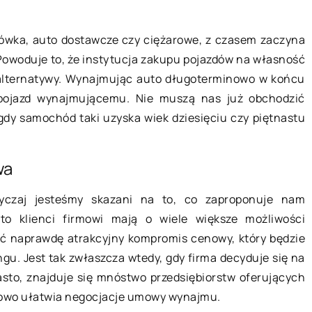
znia 2020
10 maja 2022
bówka, auto dostawcze czy ciężarowe, z czasem zaczyna
Powoduje to, że instytucja zakupu pojazdów na własność
świeżyć wnętrze auta?
Taśmy led i ich zast
ne alternatywy. Wynajmując auto długoterminowo w końcu
właściciel samochodu
Paski ledowe są zazw
ojazd wynajmującemu. Nie muszą nas już obchodzić
ego powinien dbać nie tylko o
do oświetlania wnętrz
 gdy samochód taki uzyska wiek dziesięciu czy piętnastu
ygląd zewnętrzny, ale też
ladami i wokół mebli. 
rzny. Od czystości kabiny
wykorzystać do podświ
wa
 bowiem […]
[…]
yczaj jesteśmy skazani na to, co zaproponuje nam
to klienci firmowi mają o wiele większe możliwości
 naprawdę atrakcyjny kompromis cenowy, który będzie
gu. Jest tak zwłaszcza wtedy, gdy firma decyduje się na
sto, znajduje się mnóstwo przedsiębiorstw oferujących
kowo ułatwia negocjacje umowy wynajmu.