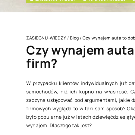
ZASIEGNIJ-WIEDZY
/
Blog
/
Czy wynajem auta to dobr
Czy wynajem auta 
firm?
SPOSÓB ŻYCIA I STYL
PRZEMY
W przypadku klientów indywidualnych już da
samochodów, niż ich kupno na własność. Cza
zaczyna ustępować pod argumentami, jakie d
firmowych wygląda to w taki sam sposób? Okazu
było popularne już w latach dziewięćdziesiąty
wynajem. Dlaczego tak jest?