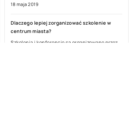
18 maja 2019
Dlaczego lepiej zorganizować szkolenie w
centrum miasta?
Szkolenia i konferencje są organizowane przez
firmy w celu zainteresowania ofertą klientów,
zdobycia nowych kontrahentów, a przede
wszystkim – wzmocnienia […]
Ostatnie wpisy
Jak rozpocząć swoją przygodę ze skokami
ze spadochronem?