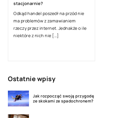
stacjonarnie?
montaż
Odkąd handel poszedł na przód nie
Każda po
ma problemów z zamawianiem
odpowie
rzeczy przez internet. Jednakże o ile
użyciu l
niektóre z nich nie […]
dzisiejs
nie tylko
wykończ
Ostatnie wpisy
Jak rozpocząć swoją przygodę
ze skokami ze spadochronem?