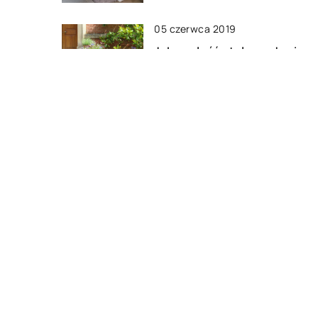
05 czerwca 2019
Jak znaleźć stylowe donice 
ogrodu?
17 lutego 2022
Jak powinno być usytuowan
szambo na naszej działce?
DODAJ KOMENTARZ