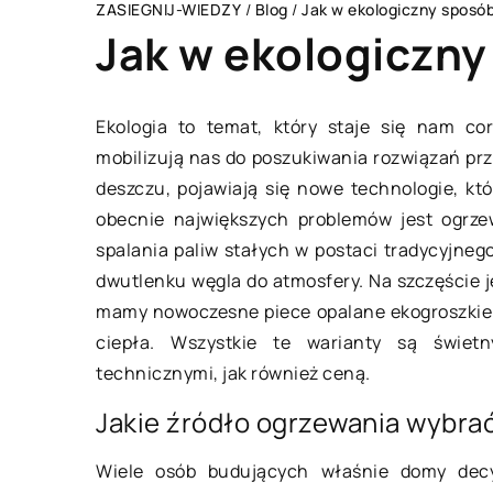
ZASIEGNIJ-WIEDZY
/
Blog
/
Jak w ekologiczny sposó
Jak w ekologiczn
Ekologia to temat, który staje się nam co
mobilizują nas do poszukiwania rozwiązań prz
DOM I OTOCZENIE
deszczu, pojawiają się nowe technologie, k
obecnie największych problemów jest ogrze
spalania paliw stałych w postaci tradycyjne
dwutlenku węgla do atmosfery. Na szczęście jes
mamy nowoczesne piece opalane ekogroszkiem
ciepła. Wszystkie te warianty są świet
technicznymi, jak również ceną.
22 kwietnia 2022
Jakie źródło ogrzewania wybra
W jakim celu mocuje 
Wiele osób budujących właśnie domy decy
co zwrócić uwagę p