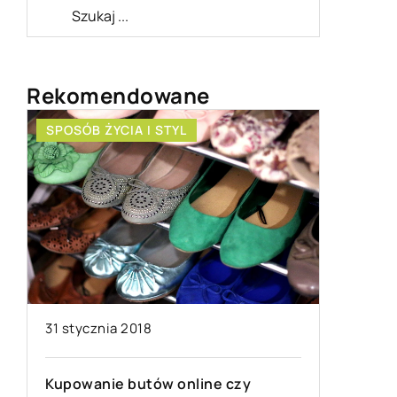
Rekomendowane
SPOSÓB ŻYCIA I STYL
DOM I O
22 kwiet
31 stycznia 2018
W jakim 
Kupowanie butów online czy
co zwróc