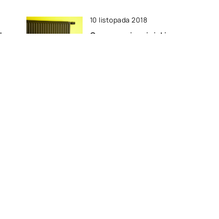
10 listopada 2018
do
Ogrzewanie miejskie czy
gazowe
17 sierpnia 2022
e
Czy montaż klimatyzacji jest
trudny?