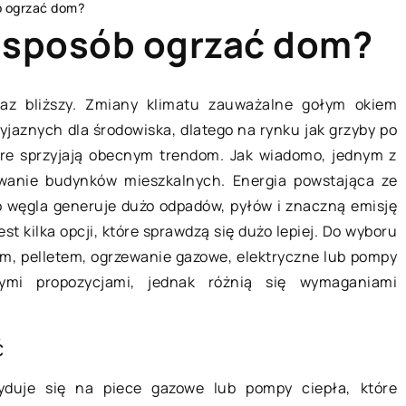
b ogrzać dom?
y sposób ogrzać dom?
raz bliższy. Zmiany klimatu zauważalne gołym okiem
yjaznych dla środowiska, dlatego na rynku jak grzyby po
SPOSÓB ŻYCIA I STYL
tóre sprzyjają obecnym trendom. Jak wiadomo, jednym z
wanie budynków mieszkalnych. Energia powstająca ze
go węgla generuje dużo odpadów, pyłów i znaczną emisję
t kilka opcji, które sprawdzą się dużo lepiej. Do wyboru
, pelletem, ogrzewanie gazowe, elektryczne lub pompy
nymi propozycjami, jednak różnią się wymaganiami
15 lipca 2019
ć
się listwy i na
duje się na piece gazowe lub pompy ciepła, które
Bielizna, która podkreśli nasze
rzy ich