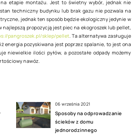
a etapie montażu. Jest to świetny wybór, jednak nie
kształty
 stan techniczny budynku lub brak gazu nie pozwala na
Każdej kobiecie zależy na tym, żeby
rzebuje
tryczne, jednak ten sposób będzie ekologiczny jedynie w
czuć się dobrze we własnej skórze,
ńczenia przy
w najlepszą propozycją jest piec na ekogroszek lub pellet,
aby tak było musi ona dbać o
gowych. Jednak w
ps://pangroszek.pl/sklep/pellet
. Ta alternatywa zasługuje
poczucie […]
h ten element
 energia pozyskiwana jest poprzez spalanie, to jest ona
ę
uje niewielkie ilości pyłów, a pozostałe odpady możemy
rtościowy nawóz.
06 września 2021
w
Sposoby na odprowadzanie
ścieków z domu
jednorodzinnego