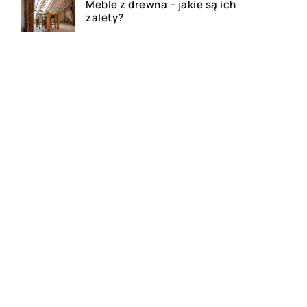
Meble z drewna – jakie są ich
zalety?
Jakie produkty są wytwarzane
z grzybów?
Dom, mieszkanie czy działa –
agencja nieruchomości
pomoże!
Deski tarasowe – ile kosztują i
jakie wybrać na taras?
Najlepsze kosmetyki do skóry
atopowej