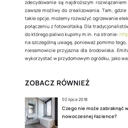
zdecydowanie są najdroższym rozwiązaniem n
montażu?
zawsze możliwy do zrealizowania. Tam, gdzie
Każda posadzka pot
takie opcje, możemy rozważyć ogrzewanie elek
odpowiedniego wyko
połączeniu z fotowoltaiką. Dla tradycjonalistó
użyciu listew podło
do którego paliwo kupimy m.in. na stronie:
htt
dzisiejszych czasac
na szczególną uwagę, ponieważ pomimo tego, iż
nie tylko spełnia rol
niesamowicie przyjazna dla środowiska. Emit
wykończeniową, […]
wykorzystać w przydomowym ogródku, jako wa
ZOBACZ RÓWNIEŻ
02 lipca 2018
Czego nie może zabraknąć 
nowoczesnej łazience?