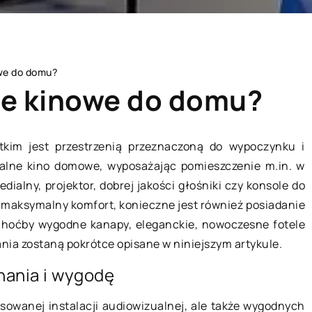
we do domu?
le kinowe do domu?
stkim jest przestrzenią przeznaczoną do wypoczynku i
nalne kino domowe, wyposażając pomieszczenie m.in. w
HOBBY I RELAKS/WYPOCZYNEK
ialny, projektor, dobrej jakości głośniki czy konsole do
ć maksymalny komfort, konieczne jest również posiadanie
hoćby wygodne kanapy, eleganckie, nowoczesne fotele
ania zostaną pokrótce opisane w niniejszym artykule.
nania i wygodę
owanej instalacji audiowizualnej, ale także wygodnych