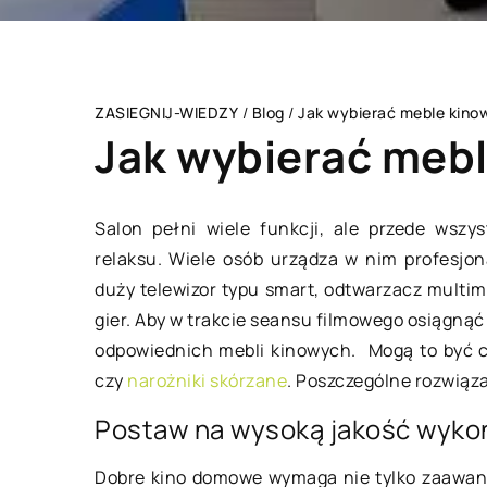
ZASIEGNIJ-WIEDZY
/
Blog
/
Jak wybierać meble kino
Jak wybierać meb
Salon pełni wiele funkcji, ale przede wszy
relaksu. Wiele osób urządza w nim profesjo
ZDROWY STYL ŻYCIA
duży telewizor typu smart, odtwarzacz multimed
gier. Aby w trakcie seansu filmowego osiągną
odpowiednich mebli kinowych. Mogą to być c
czy
narożniki skórzane
. Poszczególne rozwiąz
Postaw na wysoką jakość wyko
26 kwietnia 2020
Dobre kino domowe wymaga nie tylko zaawans