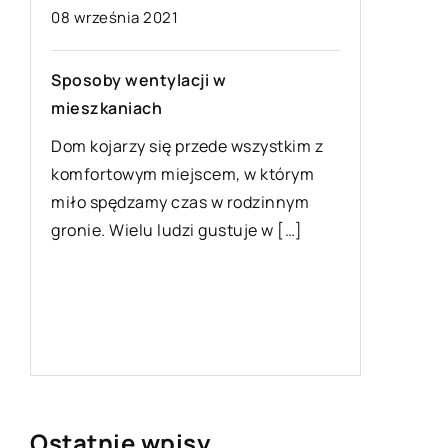
08 września 2021
Catering
dobre r
Sposoby wentylacji w
Ciąża to
mieszkaniach
każdej k
Dom kojarzy się przede wszystkim z
wszelkic
komfortowym miejscem, w którym
tym czas
miło spędzamy czas w rodzinnym
gronie. Wielu ludzi gustuje w […]
a
Ostatnie wpisy