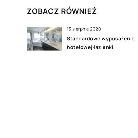
ZOBACZ RÓWNIEŻ
13 sierpnia 2020
Standardowe wyposażenie
hotelowej łazienki
30 września 2020
Jak sprawić, aby powietrze 
naszym domu było czyste i
świeże?
09 sierpnia 2021
Czy warto inwestować w
mieszkania w dużych