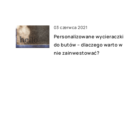
03 czerwca 2021
Personalizowane wycieraczki
do butów – dlaczego warto w
nie zainwestować?
11 listopada 2018
w
Czy drewniane meble są
modne?
24 stycznia 2021
Montaż wc ze stelażem