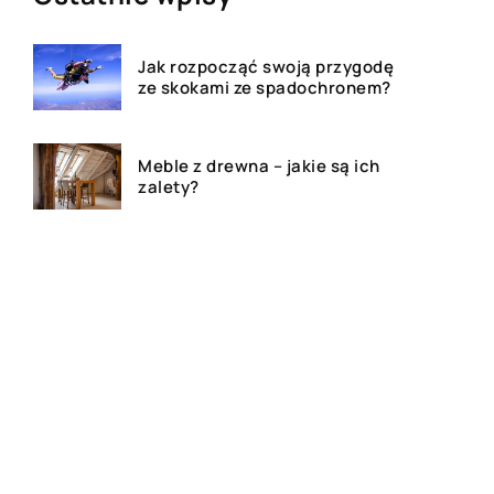
Jak rozpocząć swoją przygodę
ze skokami ze spadochronem?
Meble z drewna – jakie są ich
zalety?
Jakie produkty są wytwarzane
z grzybów?
Dom, mieszkanie czy działa –
agencja nieruchomości
pomoże!
Deski tarasowe – ile kosztują i
jakie wybrać na taras?