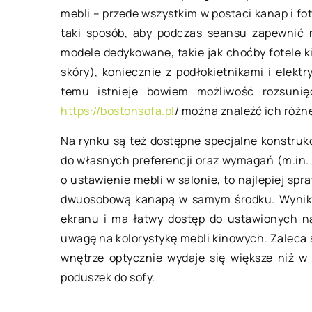
mebli – przede wszystkim w postaci kanap i fo
Catering dla kobiet 
taki sposób, aby podczas seansu zapewnić
dobre rozwiązanie
modele dedykowane, takie jak choćby fotele 
Ciąża to wyjątkowy o
skóry), koniecznie z podłokietnikami i elektr
każdej kobiety. Wart
temu istnieje bowiem możliwość rozsuni
wszelkich starań do 
https://bostonsofa.pl
/ można znaleźć ich różne
tym czasie […]
Na rynku są też dostępne specjalne konstru
do własnych preferencji oraz wymagań (m.in. p
o ustawienie mebli w salonie, to najlepiej sp
dwuosobową kanapą w samym środku. Wynika 
ekranu i ma łatwy dostęp do ustawionych na
uwagę na kolorystykę mebli kinowych. Zaleca s
wnętrze optycznie wydaje się większe niż w
poduszek do sofy.