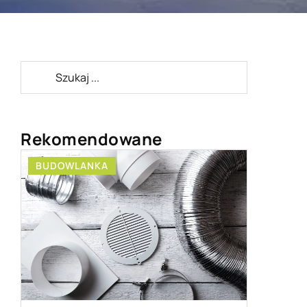
Rekomendowane
BUDOWLANKA
ZDROWY 
26 kwiet