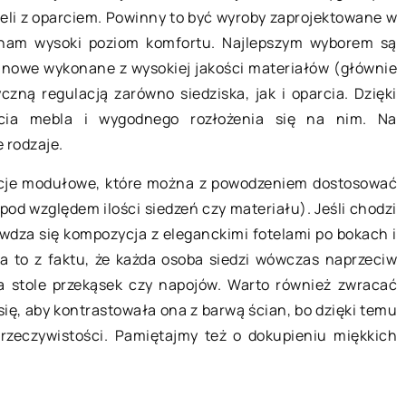
20 września 2022
teli z oparciem. Powinny to być wyroby zaprojektowane w
w ciąży – czy to
 nam wysoki poziom komfortu. Najlepszym wyborem są
?
kinowe wykonane z wysokiej jakości materiałów (głównie
Dlaczego kostka rubika jest
kres w życiu
yczną regulacją zarówno siedziska, jak i oparcia. Dzięki
rekomendowana dla osób z
o wtedy dołożyć
ęcia mebla i wygodnego rozłożenia się na nim. Na
niepełnosprawnościami?
tego, aby dieta w
 rodzaje.
Kostka Rubika jest wyjątkową
łamigłówką, ponieważ wymaga od
kcje modułowe, które można z powodzeniem dostosować
użytkowników nieszablonowego
od względem ilości siedzeń czy materiału). Jeśli chodzi
myślenia. Stawia przed nimi
rawdza się kompozycja z eleganckimi fotelami po bokach i
wyzwanie wymyślenia rozwiązania
to z faktu, że każda osoba siedzi wówczas naprzeciw
poprzez wykorzystanie rozumowani
 stole przekąsek czy napojów. Warto również zwracać
[…]
ię, aby kontrastowała ona z barwą ścian, bo dzięki temu
 rzeczywistości. Pamiętajmy też o dokupieniu miękkich