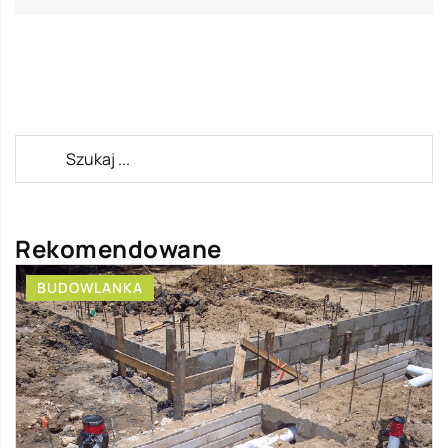
Rekomendowane
BUDOWLANKA
PRZ