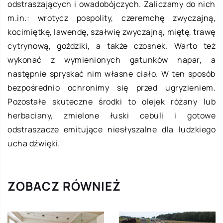
odstraszających i owadobójczych. Zaliczamy do nich
m.in.: wrotycz pospolity, czeremchę zwyczajną,
kocimiętkę, lawendę, szałwię zwyczajną, miętę, trawę
cytrynową, goździki, a także czosnek. Warto też
wykonać z wymienionych gatunków napar, a
następnie spryskać nim własne ciało. W ten sposób
bezpośrednio ochronimy się przed ugryzieniem.
Pozostałe skuteczne środki to olejek różany lub
herbaciany, zmielone łuski cebuli i gotowe
odstraszacze emitujące niesłyszalne dla ludzkiego
ucha dźwięki.
ZOBACZ RÓWNIEŻ