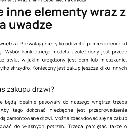
e inne elementy wraz z
na uwadze
STYL ŻYCIA
SPOSÓB ŻYCIA I STYL
ętrza. Pozwalają nie tylko oddzielić pomieszczenie od
ną. Wybór konkretnego modelu uzależniony jest przede
az stylu, w jakim urządzony jest dom lub mieszkanie.
tylko skrzydło. Konieczny jest zakup jeszcze kilku innych
as zakupu drzwi?
re będą idealnie pasowały do naszego wnętrza trzeba
ada 2019
07 lipca 2021
 Aby tego dokonać niezbędne jest przeprowadzenie
ędą zamontowane drzwi. Można zdecydować się na zakup
iałania wchodzą w ramy
Jakie mięso dla psa jes
sować do własnych potrzeb. Trzeba pamiętać także o