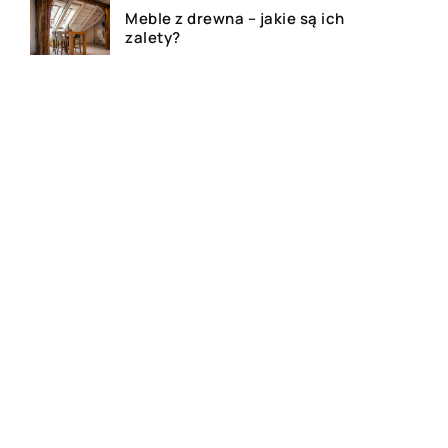
Meble z drewna – jakie są ich
zalety?
Jakie produkty są wytwarzane
z grzybów?
Dom, mieszkanie czy działa –
agencja nieruchomości
pomoże!
Deski tarasowe – ile kosztują i
jakie wybrać na taras?
Najlepsze kosmetyki do skóry
atopowej