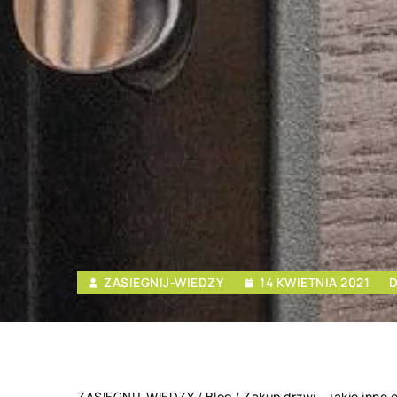
ZASIEGNIJ-WIEDZY
14 KWIETNIA 2021
D
ZASIEGNIJ-WIEDZY
/
Blog
/
Zakup drzwi – jakie inne