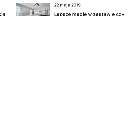
22 maja 2019
cja
Lepsze meble w zestawie czy
oddzielne?
30 sierpnia 2018
Jak wybrać idealną komodę do
sypialni?