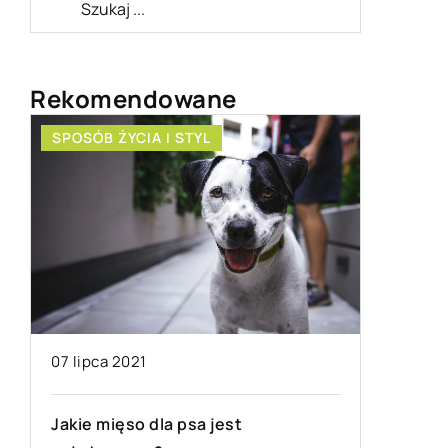
Rekomendowane
HOBBY I RELAKS/WYPOCZYNEK
21 kwietnia 2021
t
Rodzaje zegarków na rynku – który