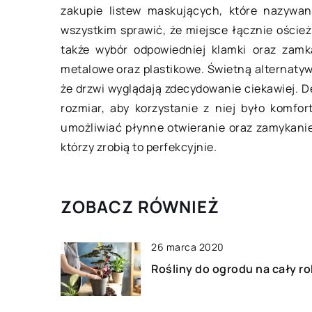
z nich będzie idealny dla
usług d
zakupie listew maskujących, które nazywa
sportowca?
Bardzo w
wszystkim sprawić, że miejsce łącznie oścież
Codzienny wizerunek może być
każdego 
także wybór odpowiedniej klamki oraz zam
idealnie dopasowany do okoliczności
wizyty d
metalowe oraz plastikowe. Świetną alternaty
oraz indywidualnych preferencji. W
rozwiąza
że drzwi wyglądają zdecydowanie ciekawiej. D
ofertach sklepowych prezentowane
pozwalaj
rozmiar, aby korzystanie z niej było komf
są rozmaite fasony odzieżowe oraz
upragnio
umożliwiać płynne otwieranie oraz zamykanie
[…]
którzy zrobią to perfekcyjnie.
ZOBACZ RÓWNIEŻ
26 marca 2020
Rośliny do ogrodu na cały ro