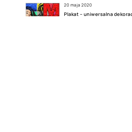
20 maja 2020
Plakat – uniwersalna dekora
wielu wnętrz
14 września 2019
Czy można tanio kupić
wyposażenie do domu?
DODAJ KOMENTARZ