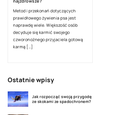
z nich będzie idealny dla
sportowca?
czących
sa jest
Codzienny wizerunek może być
ość osób
idealnie dopasowany do okoliczności
jego
oraz indywidualnych preferencji. W
ela gotową
ofertach sklepowych prezentowane
są rozmaite fasony odzieżowe oraz
[…]
Ostatnie wpisy
Jak rozpocząć swoją przygodę
ze skokami ze spadochronem?