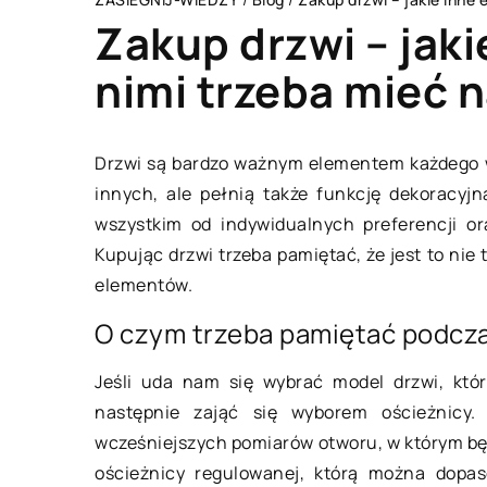
Zakup drzwi – jaki
nimi trzeba mieć 
HOBBY I RELAKS/WYPOCZYNEK
ZDROWY 
Drzwi są bardzo ważnym elementem każdego wn
innych, ale pełnią także funkcję dekoracyj
wszystkim od indywidualnych preferencji or
Kupując drzwi trzeba pamiętać, że jest to nie 
elementów.
O czym trzeba pamiętać podcz
Jeśli uda nam się wybrać model drzwi, któ
21 kwietnia 2021
28 listop
następnie zająć się wyborem ościeżnicy.
wcześniejszych pomiarów otworu, w którym b
Rodzaje zegarków na rynku – który
Jakie dz
ościeżnicy regulowanej, którą można dopa