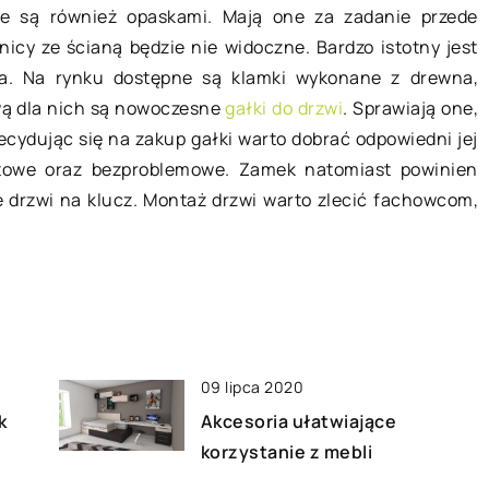
entystycznych?
najzdrowsze?
ne są również opaskami. Mają one za zadanie przede
ażną profilaktyką w życiu
Metod i przekonań doty
nicy ze ścianą będzie nie widoczne. Bardzo istotny jest
człowieka są regularne
prawidłowego żywienia p
ka. Na rynku dostępne są klamki wykonane z drewna,
entystyczne. Coraz nowsze
naprawdę wiele. Większ
wą dla nich są nowoczesne
gałki do drzwi
. Sprawiają one,
nia w stomatologii
decyduje się karmić swo
ecydując się na zakup gałki warto dobrać odpowiedni jej
ą na uzyskanie
czworonożnego przyjaci
ortowe oraz bezproblemowe. Zamek natomiast powinien
nych, […]
karmą […]
 drzwi na klucz. Montaż drzwi warto zlecić fachowcom,
09 lipca 2020
k
Akcesoria ułatwiające
korzystanie z mebli