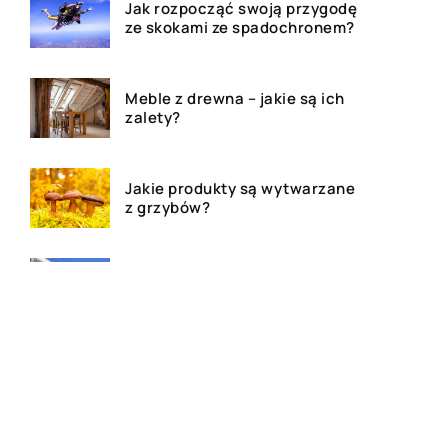
Jak rozpocząć swoją przygodę
ze skokami ze spadochronem?
Meble z drewna – jakie są ich
zalety?
Jakie produkty są wytwarzane
z grzybów?
Dom, mieszkanie czy działa –
agencja nieruchomości
pomoże!
Deski tarasowe – ile kosztują i
jakie wybrać na taras?