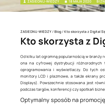
ZASIEGNIJ-WIEDZY
18 MAJA 2020
BIZN
ZASIEGNIJ-WIEDZY
/
Blog
/
Kto skorzysta z Digital S
Kto skorzysta z Di
Od kilku lat ogromną popularnością w branży r
ona na cyfrowej dystrybucji różnorodnych 
SPOSÓB ŻYCIA I STY
oprogramowania i wyświetlaczy. Do tych ost
monitory LCD i plazmowe, a także ekrany proj
Displays). Powszechnie stosowana jest równ
podczas targów, konferencji czy spotkań biz
Optymalny sposób na promocję