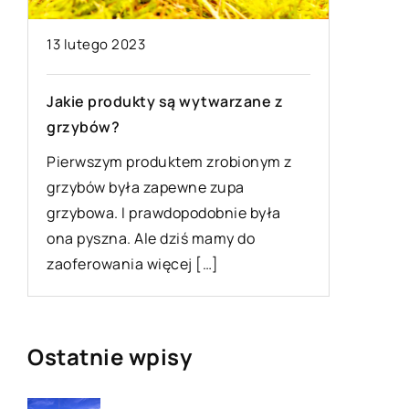
26 marca
13 lutego 2023
Alkohole
Jakie produkty są wytwarzane z
każdej i
grzybów?
Organizu
Pierwszym produktem zrobionym z
a może g
grzybów była zapewne zupa
względu 
grzybowa. I prawdopodobnie była
warto po
ona pyszna. Ale dziś mamy do
zaoferowania więcej […]
Ostatnie wpisy