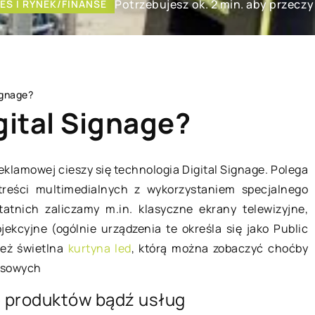
Potrzebujesz ok. 2 min. aby przeczy
ES I RYNEK/FINANSE
ignage?
gital Signage?
eklamowej cieszy się technologia Digital Signage. Polega
treści multimedialnych z wykorzystaniem specjalnego
L
SPOSÓB ŻYCIA I STYL
atnich zaliczamy m.in. klasyczne ekrany telewizyjne,
ekcyjne (ogólnie urządzenia te określa się jako Public
ież świetlna
kurtyna led
, którą można zobaczyć choćby
nesowych
 produktów bądź usług