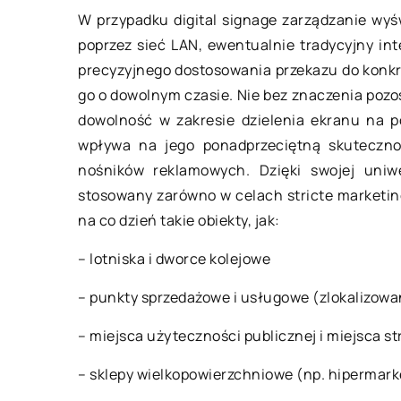
W przypadku digital signage zarządzanie wyś
26 marca 2021
poprzez sieć LAN, ewentualnie tradycyjny in
precyzyjnego dostosowania przekazu do konkr
go o dowolnym czasie. Nie bez znaczenia pozo
Alkohole, która spr
dowolność w zakresie dzielenia ekranu na po
każdej imprezie
wpływa na jego ponadprzeciętną skuteczno
Organizujesz wesele
nośników reklamowych. Dzięki swojej uniw
a może grilla w ogro
stosowany zarówno w celach stricte marketing
względu na okazję i 
na co dzień takie obiekty, jak:
warto postawić na a
– lotniska i dworce kolejowe
– punkty sprzedażowe i usługowe (zlokalizowa
– miejsca użyteczności publicznej i miejsca st
– sklepy wielkopowierzchniowe (np. hipermark