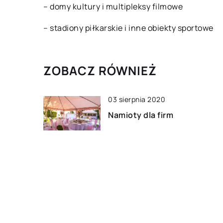
– domy kultury i multipleksy filmowe
– stadiony piłkarskie i inne obiekty sportowe
ZOBACZ RÓWNIEŻ
03 sierpnia 2020
Namioty dla firm
18 lipca 2021
Jak uzyskać rzetelne
informacje i porady o naturz
prawnej?
12 lutego 2022