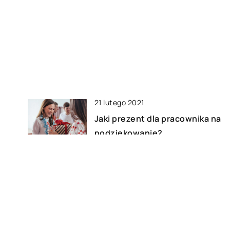
21 lutego 2021
Jaki prezent dla pracownika na
podziękowanie?
14 lutego 2021
Czy torba może służyć jako
e
nośnik reklamy?
31 marca 2021