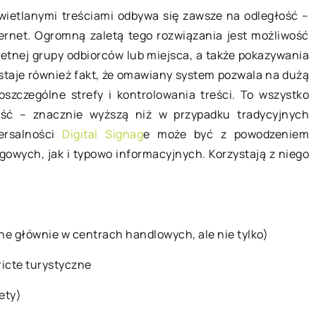
wietlanymi treściami odbywa się zawsze na odległość –
ternet. Ogromną zaletą tego rozwiązania jest możliwość
14 listopada 2021
etnej grupy odbiorców lub miejsca, a także pokazywania
staje również fakt, że omawiany system pozwala na dużą
awdzą się na
Co należy wiedzieć o adopcji psa
szczególne strefy i kontrolowania treści. To wszystko
ze schroniska?
ść – znacznie wyższą niż w przypadku tradycyjnych
, parapetówkę ,
Adopcja czworonoga to krok, który
ersalności
Digital Signag
e może być z powodzeniem
dzie? Bez
powinniśmy bardzo dobrze
owych, jak i typowo informacyjnych. Korzystają z niego
rozmiar imprezy,
przemyśleć. Psiaki przebywające w
lkoholowe […]
przytulisku trafiły tam z różnych
powodów. Niektóre znudziły […]
ne głównie w centrach handlowych, ale nie tylko)
ricte turystyczne
ety)