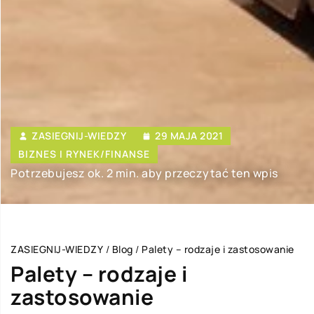
ZASIEGNIJ-WIEDZY
29 MAJA 2021
BIZNES I RYNEK/FINANSE
Potrzebujesz ok. 2 min. aby przeczytać ten wpis
ZASIEGNIJ-WIEDZY
/
Blog
/
Palety – rodzaje i zastosowanie
Palety – rodzaje i
zastosowanie