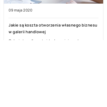
09 maja 2020
Jakie są koszta otworzenia własnego biznesu
w galerii handlowej
Galeria handlowa to idealne miejsce do
prowadzenia własnego biznesu. Duża liczba
odwiedzających sprawi, że już od startu
działalności można spodziewać […]
Ostatnie wpisy
Jak rozpocząć swoją przygodę ze skokami
ze spadochronem?